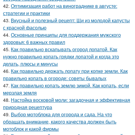
42.
Оптимизация работ на винограднике в августе:
стратегии и практики
43.
Вкусный и полезный рецепт: Щи из молодой капусты
с красной фасолью
44.
Основные принципы для поддержания мужского
здоровья: 6 важных правил
45.
Как правильно вскапывать огород лопатой. Как
нужно правильно копать грядки лопатой и когда это
делать, плюсы и минусы
46.
Как правильно держать лопату при копке земли. Как
правильно копать в огороде: советы бывалых
47.
Как правильно копать землю зимой. Как копать, если
мерзлая земля
48.
Настойка восковой моли: загадочная и эффективная
природная рецептура
49.
Выбор мотоблока для огорода и сада. На что
обращать внимание, какого качества должен быть
мотоблок и какой фирмы