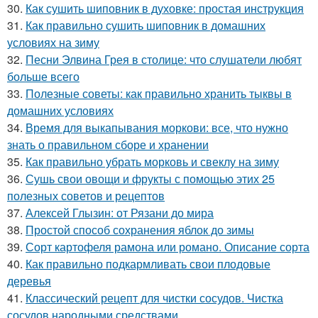
30.
Как сушить шиповник в духовке: простая инструкция
31.
Как правильно сушить шиповник в домашних
условиях на зиму
32.
Песни Элвина Грея в столице: что слушатели любят
больше всего
33.
Полезные советы: как правильно хранить тыквы в
домашних условиях
34.
Время для выкапывания моркови: все, что нужно
знать о правильном сборе и хранении
35.
Как правильно убрать морковь и свеклу на зиму
36.
Сушь свои овощи и фрукты с помощью этих 25
полезных советов и рецептов
37.
Алексей Глызин: от Рязани до мира
38.
Простой способ сохранения яблок до зимы
39.
Сорт картофеля рамона или романо. Описание сорта
40.
Как правильно подкармливать свои плодовые
деревья
41.
Классический рецепт для чистки сосудов. Чистка
сосудов народными средствами