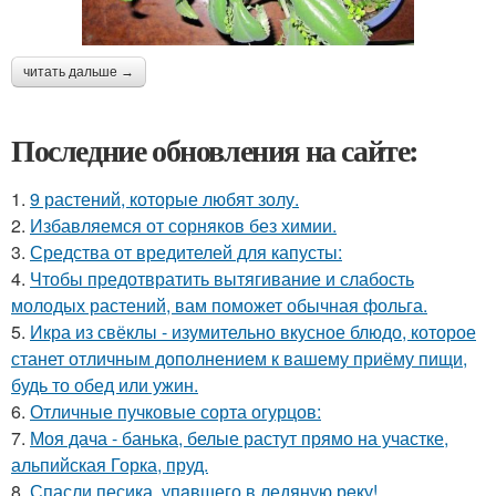
читать дальше →
Последние обновления на сайте:
1.
9 растений, которые любят золу.
2.
Избавляемся от сорняков без химии.
3.
Средства от вредителей для капусты:
4.
Чтобы предотвратить вытягивание и слабость
молодых растений, вам поможет обычная фольга.
5.
Икра из свёклы - изумительно вкусное блюдо, которое
станет отличным дополнением к вашему приёму пищи,
будь то обед или ужин.
6.
Отличные пучковые сорта огурцов:
7.
Моя дача - банька, белые растут прямо на участке,
альпийская Горка, пруд.
8.
Спасли песика, упaвшего в ледяную рeку!