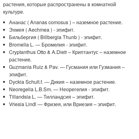
растения, которые распространены в комнатной
культуре.
Ананас ( Ananas comosus ) – наземное растение.
Эхмея ( Aechmea ) - эпифит.
Бильбергия ( Billbergia Thunb ) - эпифит.
Bromelia L. — Бромелия - эпифит.
Cryptanthus Otto & A.Dietr – Криптантус – наземное
растение.
Guzmania Ruiz & Pav. — Гусмания или Гузмания –
эпифит.
Dyckia Schult.f. — Дикия – наземное растение.
Neoregelia L.B.Sm. — Неорегелия - эпифит.
Tillandsia L. — Тилландсия – эпифит.
Vriesia Lindl — Фризея, или Вриезия – эпифит.