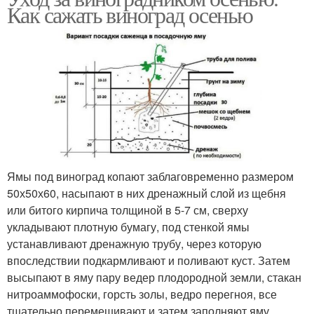
Как сажать виноград осенью
Ямы под виноград копают заблаговременно размером
50х50х60, насыпают в них дренажный слой из щебня
или битого кирпича толщиной в 5-7 см, сверху
укладывают плотную бумагу, под стенкой ямы
устанавливают дренажную трубу, через которую
впоследствии подкармливают и поливают куст. Затем
высыпают в яму пару ведер плодородной земли, стакан
нитроаммофоски, горсть золы, ведро перегноя, все
тщательно перемешивают и затем заполняют яму