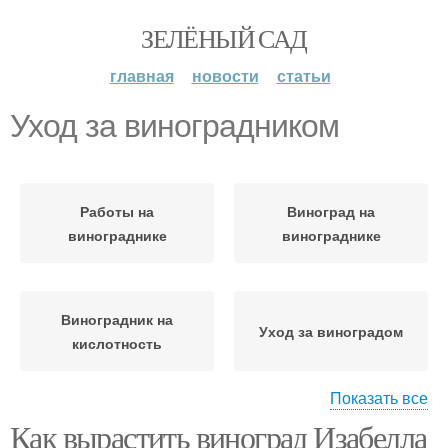
ЗЕЛЁНЫЙ САД
главная
новости
статьи
Уход за виноградником
Работы на
Виноград на
винограднике
винограднике
Виноградник на
Уход за виноградом
кислотность
Показать все
Как вырастить виноград Изабелла
Уход за однолетним
В летний уход