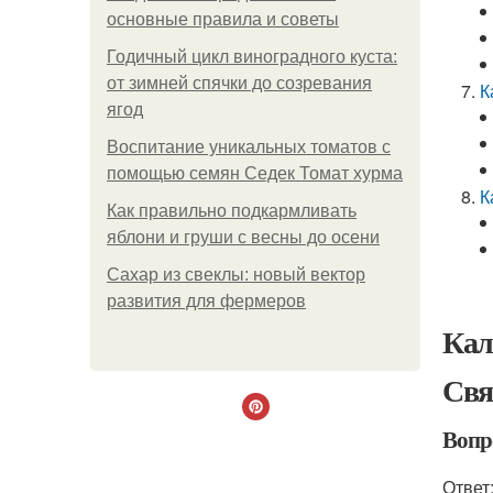
основные правила и советы
Годичный цикл виноградного куста:
от зимней спячки до созревания
К
ягод
Воспитание уникальных томатов с
помощью семян Седек Томат хурма
К
Как правильно подкармливать
яблони и груши с весны до осени
Сахар из свеклы: новый вектор
развития для фермеров
Кал
Свя
Вопр
Ответ