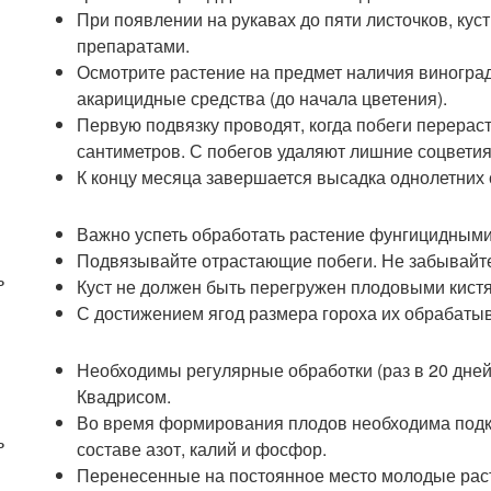
При появлении на рукавах до пяти листочков, ку
препаратами.
Осмотрите растение на предмет наличия виногра
акарицидные средства (до начала цветения).
Первую подвязку проводят, когда побеги перерас
сантиметров. С побегов удаляют лишние соцветия
К концу месяца завершается высадка однолетних
Важно успеть обработать растение фунгицидными
Подвязывайте отрастающие побеги. Не забывайте
ь
Куст не должен быть перегружен плодовыми кистя
С достижением ягод размера гороха их обрабаты
Необходимы регулярные обработки (раз в 20 дне
Квадрисом.
Во время формирования плодов необходима под
ь
составе азот, калий и фосфор.
Перенесенные на постоянное место молодые рас