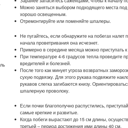
Заранее запаситесь саженцами, чтобы к началу п
т
Можно заняться выбором подходящего места под 
хорошо освещенным.
Отремонтируйте или поменяйте шпалеры.
Не пугайтесь, если обнаружите на побегах налет 
начала проветривания она исчезнет.
Примерно в середине месяца можно приступать к
При температуре 4-6 градусов тепла проведите п
вредителей и болезней.
ль
После того как минует угроза возвратных замороз
сухую подвязку. Для этого рукава подвяжите накл
рукавов слегка загибаются книзу. Ориентироват
шпалерную проволоку.
Если почки благополучно распустились, приступа
самые крепкие и развитые.
Когда побеги вырастают до 15 см длины, осущест
третьей – период достижения ими длины 40 см.