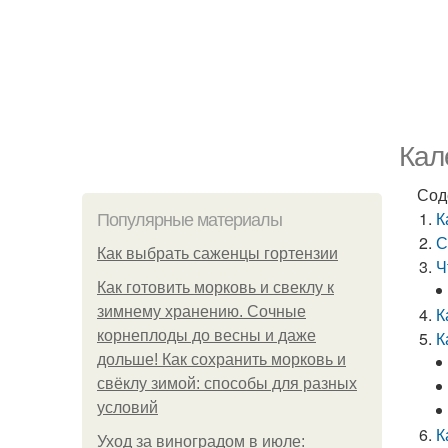
Кал
Сод
К
Популярные материалы
С
Как выбрать саженцы гортензии
Ч
Как готовить морковь и свеклу к
зимнему хранению. Сочные
К
корнеплоды до весны и даже
К
дольше! Как сохранить морковь и
свёклу зимой: способы для разных
условий
К
Уход за виноградом в июле: