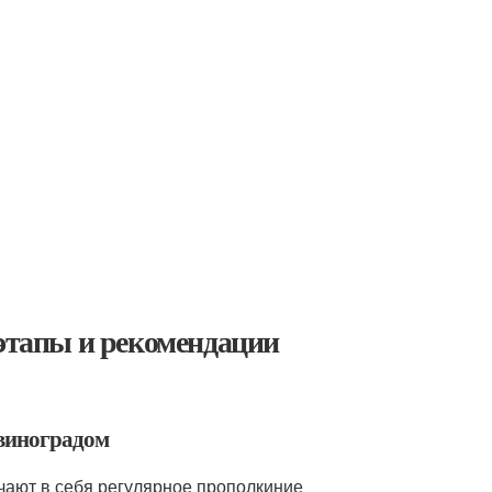
 этапы и рекомендации
 виноградом
чают в себя регулярное прополкиние