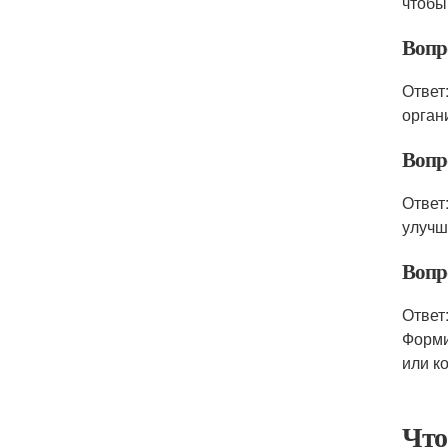
чтобы
Вопр
Ответ
орган
Вопр
Ответ
улучш
Вопр
Ответ
Форми
или к
Что