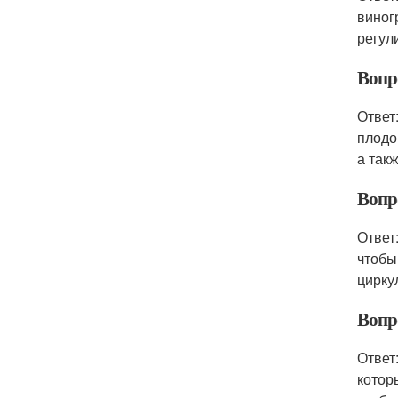
виног
регул
Вопр
Ответ
плодо
а так
Вопро
Ответ
чтобы
цирку
Вопр
Ответ
котор