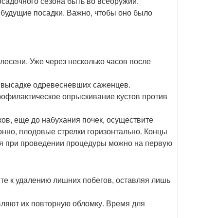
осадочного сезона быть во всеоружии.
будущие посадки. Важно, чтобы оно было
плесени. Уже через несколько часов после
 высадке одревесневших саженцев.
рофилактическое опрыскивание кустов против
ков, еще до набухания почек, осуществите
онно, плодовые стрелки горизонтально. Концы
ься при проведении процедуры можно на первую
йте к удалению лишних побегов, оставляя лишь
вляют их повторную обломку. Время для