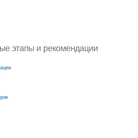
ные этапы и рекомендации
дации
адом