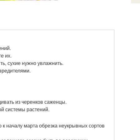
ений.
е их.
ь, сухие нужно увлажнить.
вредителями.
ивать из черенков саженцы.
ой системы растений.
о к началу марта обрезка неукрывных сортов