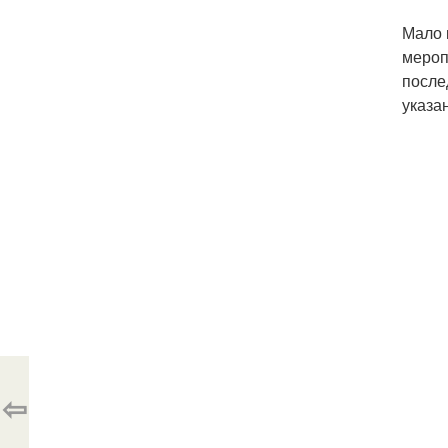
Мало 
мероп
после
указа
⇦