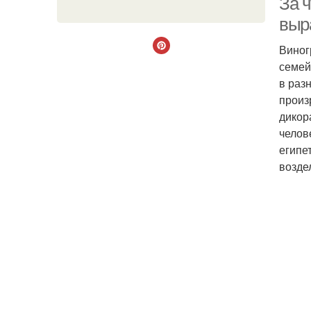
За ч
выр
Виног
семей
в раз
произ
дикор
челов
египе
возде