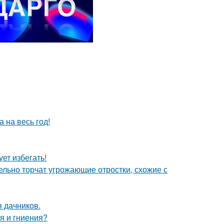
 на весь год!
ет избегать!
тельно торчат угрожающие отростки, схожие с
я дачников.
я и гниения?