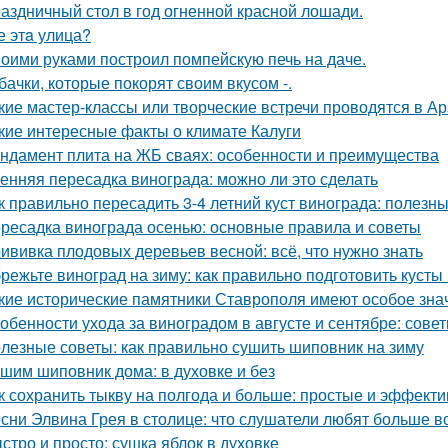
аздничный стол в год огненной красной лошади.
е этa улица?
оими руками построил помпейскую печь на даче.
бачки, которые покорят своим вкусом -.
кие мастер-классы или творческие встречи проводятся в А
кие интересные факты о климате Калуги
ндамент плита на ЖБ сваях: особенности и преимущества
енняя пересадка винограда: можно ли это сделать
к правильно пересадить 3-4 летний куст винограда: полезн
ресадка винограда осенью: основные правила и советы
ививка плодовых деревьев весной: всё, что нужно знать
режьте виноград на зиму: как правильно подготовить кусты
кие исторические памятники Ставрополя имеют особое зна
обенности ухода за виноградом в августе и сентябре: сов
лезные советы: как правильно сушить шиповник на зиму
шим шиповник дома: в духовке и без
к сохранить тыкву на полгода и больше: простые и эффект
сни Элвина Грея в столице: что слушатели любят больше в
стро и просто: сушка яблок в духовке