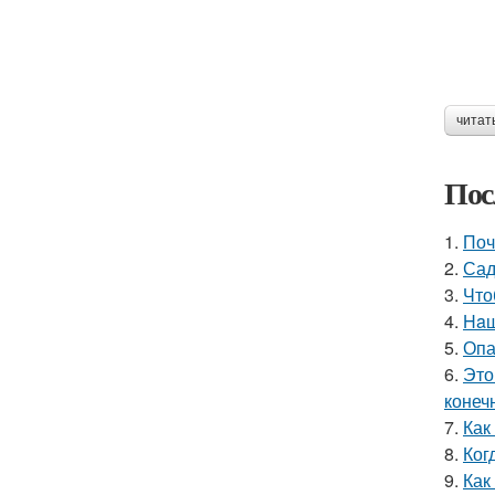
читат
Пос
1.
Поч
2.
Сад
3.
Что
4.
Haш
5.
Опа
6.
Это
конеч
7.
Как
8.
Ког
9.
Как