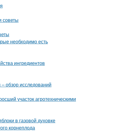
мя
и советы
веты
орые необходимо есть
ойства ингредиентов
н – обзор исследований
аросший участок агротехническими
блоки в газовой духовке
ого корнеплода