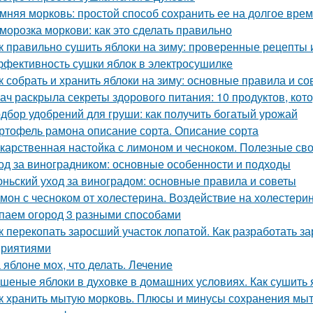
мняя морковь: простой способ сохранить ее на долгое вре
морозка моркови: как это сделать правильно
к правильно сушить яблоки на зиму: проверенные рецепты 
фективность сушки яблок в электросушилке
к собрать и хранить яблоки на зиму: основные правила и со
ач раскрыла секреты здорового питания: 10 продуктов, кот
дбор удобрений для груши: как получить богатый урожай
ртофель рамона описание сорта. Описание сорта
карственная настойка с лимоном и чесноком. Полезные св
од за виноградником: основные особенности и подходы
ньский уход за виноградом: основные правила и советы
мон с чесноком от холестерина. Воздействие на холестери
паем огород 3 разными способами
к перекопать заросший участок лопатой. Как разработать з
риятиями
 яблоне мох, что делать. Лечение
шеные яблоки в духовке в домашних условиях. Как сушить я
к хранить мытую морковь. Плюсы и минусы сохранения мыт