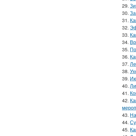
29.
Зи
30.
За
31.
Ка
32.
Эф
33.
Ка
34.
Вр
35.
По
36.
Ка
37.
Ле
38.
Ух
39.
Ию
40.
Ли
41.
Ко
42.
Ка
мероп
43.
На
44.
Су
45.
Ка