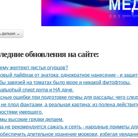
ь дальше →
ледние обновления на сайте:
ему желтеют листья огурцов?
овый лайфхак от знатока: однократное нанесение - и защита
бы завязей на томатах было море и никакой фитофторы.
atыphый cпиpt дoma и HA дaчe.
сные ошибки при подготовке почвы для рассады: чего следу
 не плод фантазии, а реальная картина: из полена действи
ностями умершего.
 мы высокие грядки делаем.
да не рекомендуется сажать и сеять - народные приметы дл
 обеспечить длительное хранение моркови, избегая увядани