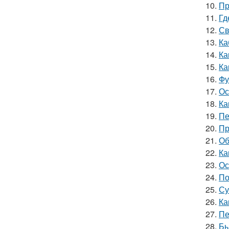
10.
Пр
11.
Гд
12.
Св
13.
Ка
14.
Ка
15.
Ка
16.
Фу
17.
Ос
18.
Ка
19.
Пе
20.
Пр
21.
Об
22.
Ка
23.
Ос
24.
По
25.
Су
26.
Ка
27.
Пе
28.
Бы