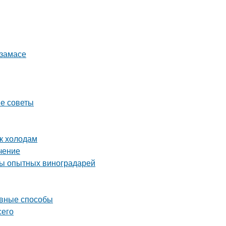
рзамасе
ые советы
 к холодам
чение
еты опытных виноградарей
ивные способы
сего