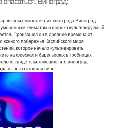
о опасаться. Виноград:
кустарниковых многолетних лиан рода Виноград
и умеренным климатом и широко культивируемый
чается. Произошел он в древние времена от
о южного побережья Каспийского моря
стений, которое начало культивировать
жить на фресках и барельефах в гробницах
ельно свидетельствующие, что виноград
да из него готовили вино.