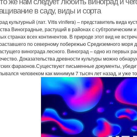
то же нам следует любить виноград и чег
ащивание в саду, виды и сорта
рад культурный (лат. Vitis vinifera) – представитель вида 
ства Виноградные, растущий в районах с субтропическим 
ных странах всех континентов. В природе этот вид не встре
раставшего по северному побережью Средиземного моря д
астущего винограда лесного. Виноград – одно из первых ра
ечество. Доказательства древности культуры можно обнару
тских фараонов.Существуют письменные документы, убедит
лывался человеком как минимум 7 тысяч лет назад, и уже тог