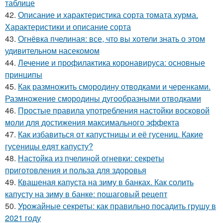
таблице
42.
Описание и характеристика сорта томата хурма.
Характеристики и описание сорта
43.
Огнёвка пчелиная: все, что вы хотели знать о этом
удивительном насекомом
44.
Лечение и профилактика коронавируса: основные
принципы
45.
Как размножить смородину отводками и черенками.
Размножение смородины дугообразными отводками
46.
Простые правила употребления настойки восковой
моли для достижения максимального эффекта
47.
Как избавиться от капустницы и её гусениц. Какие
гусеницы едят капусту?
48.
Настойка из пчелиной огневки: секреты
приготовления и польза для здоровья
49.
Квашеная капуста на зиму в банках. Как солить
капусту на зиму в банке: пошаговый рецепт
50.
Урожайные секреты: как правильно посадить грушу в
2021 году