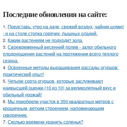
Последние обновления на сайте:
1.
Представь: утро на даче, свежий воздух, чайник шумит
- и на столе стопка горячих, пышных оладий.
2.
Каким растениям не подходит зола.
3.
Своевременный весенний полив - залог обильного
плодоношения растений на протяжении всего теплого
сезона.
4.
Освоенные методы выращивания рассады огурцов:
практический опыт!
5.
Четыре сорта огурцов, которые заслуживают
наивысшей оценки (10 из 10) за великолепный вкус и
обильный урожай!
6.
Мы приобрели участок в 350 квадратных метров с
крошечным, ветхим строением, напоминающим
скворечник.
7.
Сколько времени хранить соленья?