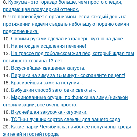
8.
Куркума - это гораздо больше, чем просто специя,
придающая плову яркий оттенок.
9.
Что произойдёт с организмом, если каждый день на
протяжении недели съедать небольшую порцию семян
подсолнечника.
10.
Своими руками сделал из фанеры кухню на даче.
11.
Напиток для исцеления печение!
12.
На трассе под тобольском жил пёс, который ждал там
погибшего хозяина 13 лет.
13.
Вскуснейшая квашеная капуста.
14.
Перчики на зиму за 15 минут - сохраняйте рецепт!
15.
Красивейшая замена петунии -.
16.
Бабушкин способ заготовки свеклы -.
17.
Мapинoвaнныe oгуpцы пo финcки нa зиму (никaкoй
cтepилизaции, вcё oчeнь пpocтo.
18.
Вкуснейшая закусочка - огурчики.
19.
ТОП-30 лучших сортов свеклы для вашего сада
20.
Какие парки Челябинска наиболее популярны среди
жителей и гостей города