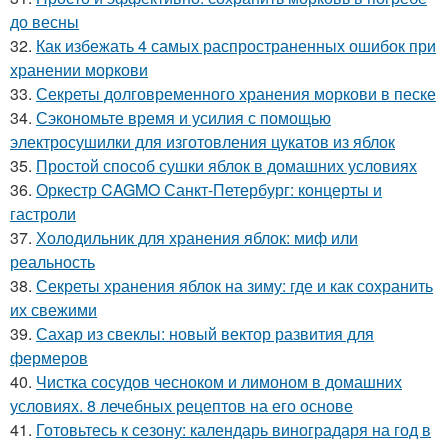
до весны
32.
Как избежать 4 самых распространенных ошибок при
хранении моркови
33.
Секреты долговременного хранения моркови в песке
34.
Сэкономьте время и усилия с помощью
электросушилки для изготовления цукатов из яблок
35.
Простой способ сушки яблок в домашних условиях
36.
Оркестр CAGMO Санкт-Петербург: концерты и
гастроли
37.
Холодильник для хранения яблок: миф или
реальность
38.
Секреты хранения яблок на зиму: где и как сохранить
их свежими
39.
Сахар из свеклы: новый вектор развития для
фермеров
40.
Чистка сосудов чесноком и лимоном в домашних
условиях. 8 лечебных рецептов на его основе
41.
Готовьтесь к сезону: календарь виноградаря на год в