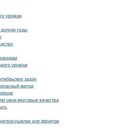
ого урожая
 долгие годы
е
едство
адоводам
ьного урожая
нтябрьских задач
езопасный метод
городе
яли свои вкусовые качества
ать
электросушилке для фруктов