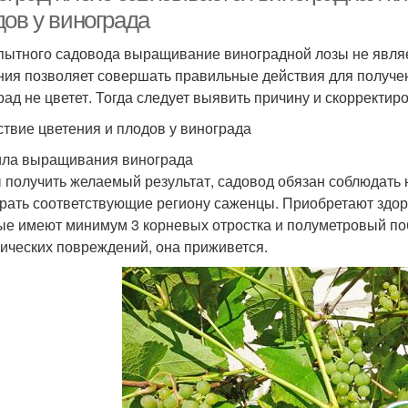
дов у винограда
пытного садовода выращивание виноградной лозы не являет
ния позволяет совершать правильные действия для получен
рад не цветет. Тогда следует выявить причину и скорректиро
ствие цветения и плодов у винограда
ла выращивания винограда
 получить желаемый результат, садовод обязан соблюдать
рать соответствующие региону саженцы. Приобретают здор
ые имеют минимум 3 корневых отростка и полуметровый поб
ических повреждений, она приживется.