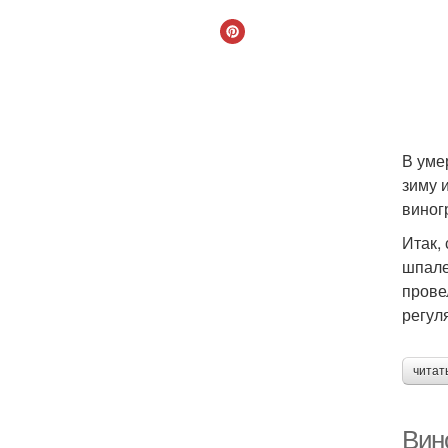
В уме
зиму 
виног
Итак,
шпале
прове
регул
читат
Вин