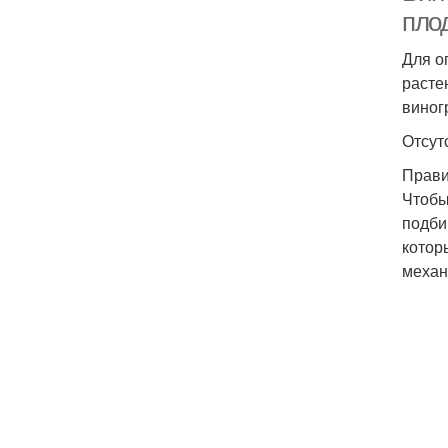
пло
Для о
расте
виног
Отсут
Прави
Чтобы
подби
котор
механ