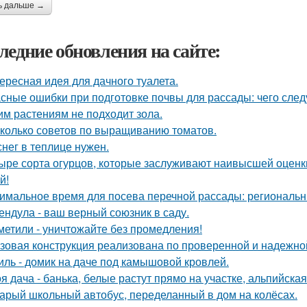
ь дальше →
ледние обновления на сайте:
ересная идея для дачного туалета.
сные ошибки при подготовке почвы для рассады: чего следу
им растениям не подходит зола.
колько советов по выращиванию томатов.
снег в теплице нужен.
ыре сорта огурцов, которые заслуживают наивысшей оценки
й!
имальное время для посева перечной рассады: региональн
ендула - ваш верный союзник в саду.
метили - уничтожайте без промедления!
зовая конструкция реализована по проверенной и надежно
иль - домик на даче под камышовой кровлей.
я дача - банька, белые растут прямо на участке, альпийская 
арый школьный автобус, переделанный в дом на колёсах.