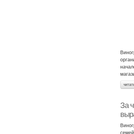
Виног
орган
начал
магаз
читат
За ч
выр
Виног
семей