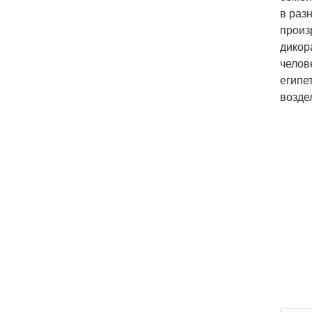
в раз
произ
дикор
челов
египе
возде