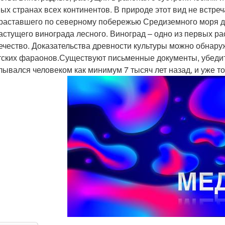
ных странах всех континентов. В природе этот вид не встре
раставшего по северному побережью Средиземного моря д
астущего винограда лесного. Виноград – одно из первых ра
ечество. Доказательства древности культуры можно обнару
тских фараонов.Существуют письменные документы, убедит
лывался человеком как минимум 7 тысяч лет назад, и уже тог