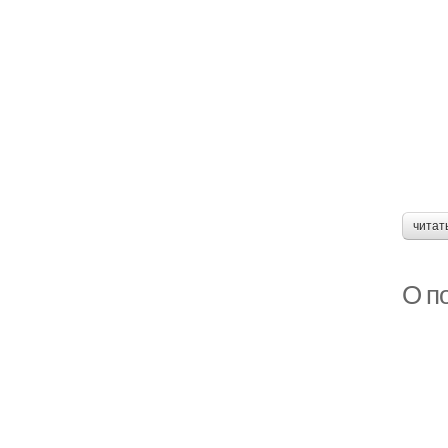
читат
О п