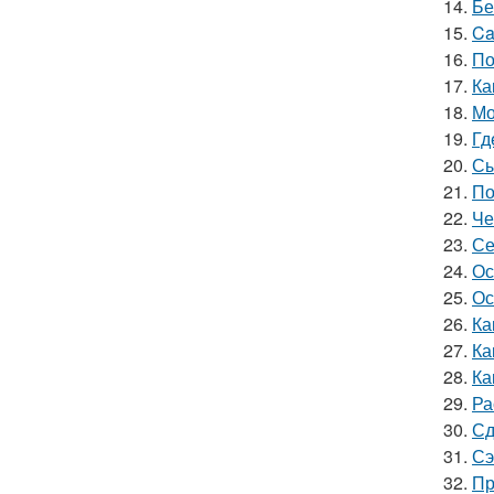
14.
Бе
15.
Ca
16.
По
17.
Ка
18.
Мо
19.
Гд
20.
Сы
21.
По
22.
Че
23.
Се
24.
Ос
25.
Ос
26.
Ка
27.
Ка
28.
Ка
29.
Ра
30.
Сд
31.
Сэ
32.
Пр