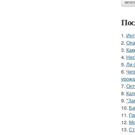
читат
Пос
1.
Инт
2.
Опа
3.
Как
4.
Нес
5.
Ли 
6.
Чет
урожа
7.
Опт
8.
Кал
9.
"За
10.
Ба
11.
Гр
12.
Мо
13.
Ст