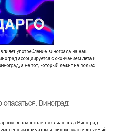
к влияет употребление винограда на наш
Виноград ассоциируется с окончанием лета и
иноград, а не тот, который лежит на полках
о опасаться. Виноград:
кустарниковых многолетних лиан рода Виноград
и умеренным климатом и широко культивируемый