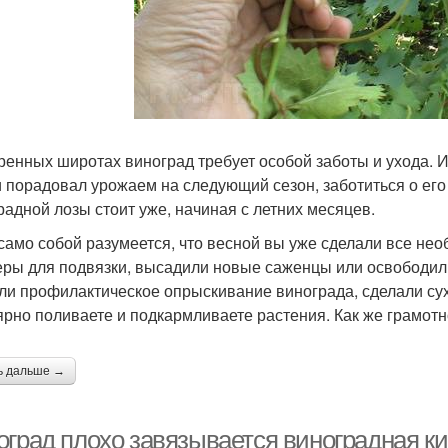
ренных широтах виноград требует особой заботы и ухода. И
и порадовал урожаем на следующий сезон, заботиться о е
радной лозы стоит уже, начиная с летних месяцев.
 само собой разумеется, что весной вы уже сделали все не
ры для подвязки, высадили новые саженцы или освободили
ли профилактическое опрыскивание винограда, сделали сух
ярно поливаете и подкармливаете растения. Как же грамот
ь дальше →
оград плохо завязывается виноградная ки