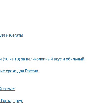
ет избегать!
 (10 из 10) за великолепный вкус и обильный
ые сроки для России.
й схеме:
Горка, пруд.