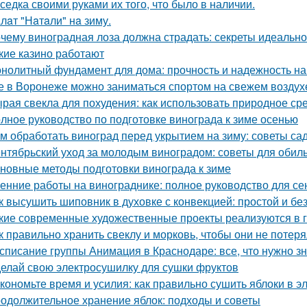
седка своими руками их того, что было в наличии.
лaт "Нaтaли" нa зиму.
чему виноградная лоза должна страдать: секреты идеальн
кие казино работают
нолитный фундамент для дома: прочность и надежность на
е в Воронеже можно заниматься спортом на свежем воздух
рая свекла для похудения: как использовать природное ср
лное руководство по подготовке винограда к зиме осенью
м обработать виноград перед укрытием на зиму: советы с
нтябрьский уход за молодым виноградом: советы для обил
новные методы подготовки винограда к зиме
енние работы на винограднике: полное руководство для се
к высушить шиповник в духовке с конвекцией: простой и б
кие современные художественные проекты реализуются в 
к правильно хранить свеклу и морковь, чтобы они не потер
списание группы Анимация в Краснодаре: все, что нужно зн
елай свою электросушилку для сушки фруктов
кономьте время и усилия: как правильно сушить яблоки в 
одолжительное хранение яблок: подходы и советы