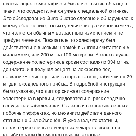
включающее томографию и биопсию, взятие образцов
ткани, что осуществляется уже в специальной клинике.
Это обследование было быстро сделано и обнаружило, к
моему облегчению, только увеличение размеров железы,
что является обычным возрастным изменением и не
требует лечения. Показатель по холестерину был
действительно высоким; нормой в Англии считается 4,5
миллимоля, или 200 мг на 100 мл крови. В моём случае
содержание холестерина в крови составляло 334 мг на
децилитр, и я получил рецепт на лекарство под
названием «липтор» или «аторвастатин», таблетки по 20
мг для ежедневного приёма. В подробной инструкции
было указано, что липтор снижает содержание
холестерина в крови и, следовательно, риск сердечно-
сосудистых заболеваний. Сказано и о многочисленных
побочных эффектах, но механизм действия данного
статина не был объяснён. Я уже знал, что статины,
новая серия очень популярных лекарств, являются
ингибиторами ферментов печени, которые