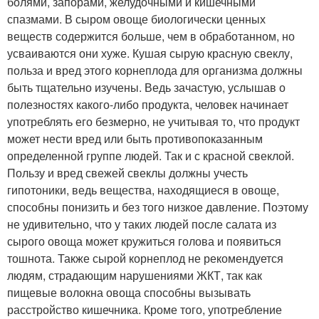
болями, запорами, желудочными и кишечными
спазмами. В сыром овоще биологически ценных
веществ содержится больше, чем в обработанном, но
усваиваются они хуже. Кушая сырую красную свеклу,
польза и вред этого корнеплода для организма должны
быть тщательно изучены. Ведь зачастую, услышав о
полезностях какого-либо продукта, человек начинает
употреблять его безмерно, не учитывая то, что продукт
может нести вред или быть противопоказанным
определенной группе людей. Так и с красной свеклой.
Пользу и вред свежей свеклы должны учесть
гипотоники, ведь вещества, находящиеся в овоще,
способны понизить и без того низкое давление. Поэтому
не удивительно, что у таких людей после салата из
сырого овоща может кружиться голова и появиться
тошнота. Также сырой корнеплод не рекомендуется
людям, страдающим нарушениями ЖКТ, так как
пищевые волокна овоща способны вызывать
расстройство кишечника. Кроме того, употребление