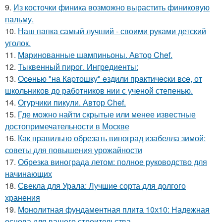
9.
Из косточки финика возможно вырастить финиковую
пальму.
10.
Наш папка самый лучший - своими руками детский
уголок.
11.
Маринованные шампиньоны. Автор Chef.
12.
Тыквенный пирог. Ингредиенты:
13.
Oceнью "нa Кapтошку" eздили пpaктичecки вce, от
школьников до работников нии с ученой степенью.
14.
Огурчики пикули. Автор Chef.
15.
Где можно найти скрытые или менее известные
достопримечательности в Москве
16.
Как правильно обрезать виноград изабелла зимой:
советы для повышения урожайности
17.
Обрезка винограда летом: полное руководство для
начинающих
18.
Свекла для Урала: Лучшие сорта для долгого
хранения
19.
Монолитная фундаментная плита 10х10: Надежная
основа для вашего строительства