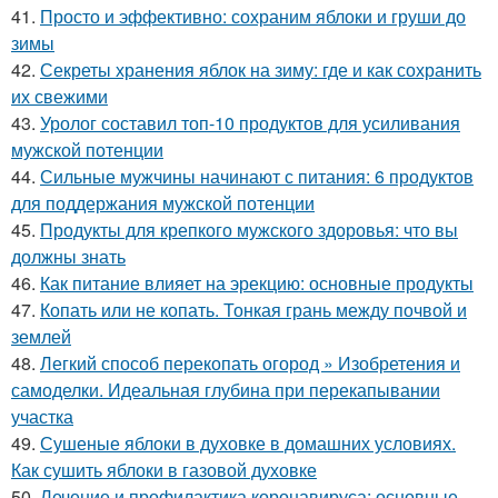
41.
Просто и эффективно: сохраним яблоки и груши до
зимы
42.
Секреты хранения яблок на зиму: где и как сохранить
их свежими
43.
Уролог составил топ-10 продуктов для усиливания
мужской потенции
44.
Сильные мужчины начинают с питания: 6 продуктов
для поддержания мужской потенции
45.
Продукты для крепкого мужского здоровья: что вы
должны знать
46.
Как питание влияет на эрекцию: основные продукты
47.
Копать или не копать. Тонкая грань между почвой и
землей
48.
Легкий способ перекопать огород » Изобретения и
самоделки. Идеальная глубина при перекапывании
участка
49.
Сушеные яблоки в духовке в домашних условиях.
Как сушить яблоки в газовой духовке
50.
Лечение и профилактика коронавируса: основные