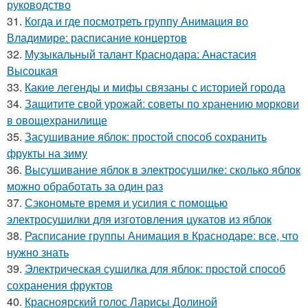
руководство
31.
Когда и где посмотреть группу Анимация во
Владимире: расписание концертов
32.
Музыкальный талант Краснодара: Анастасия
Высоцкая
33.
Какие легенды и мифы связаны с историей города
34.
Защитите свой урожай: советы по хранению моркови
в овощехранилище
35.
Засушивание яблок: простой способ сохранить
фрукты на зиму
36.
Высушивание яблок в электросушилке: сколько яблок
можно обработать за один раз
37.
Сэкономьте время и усилия с помощью
электросушилки для изготовления цукатов из яблок
38.
Расписание группы Анимация в Краснодаре: все, что
нужно знать
39.
Электрическая сушилка для яблок: простой способ
сохранения фруктов
40.
Красноярский голос Ларисы Долиной