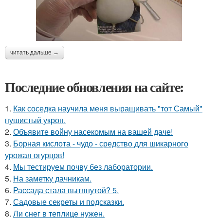
читать дальше →
Последние обновления на сайте:
1.
Как соседка научила меня выращивать "тот Самый"
пушистый укроп.
2.
Объявите войну насекомым на вашей даче!
3.
Борная кислота - чудо - средство для шикарного
урожая огурцов!
4.
Мы тестируем почву без лаборатории.
5.
На заметку дачникам.
6.
Рассада стала вытянутой? 5.
7.
Садовые секреты и подсказки.
8.
Ли снег в теплице нужен.