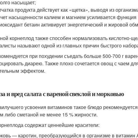
олго насыщает;
тчатка продукта действует как «щетка», выводя из организм
счет насыщенности калием и магнием усиливается функция 
иоксидант бетаин активирует энергетический и жировой об
ной корнеплод также способен нормализовать кислотно-ще
алисты называют одной из главных причин быстрого набора
комендуется при похудении съедать больше 500-700 г варено
оцировать диарею. Также плохо сочетается овощ с чаем для
тельным эффектом.
а и вред салата с вареной свеклой и морковью
аилучшего усвоения витаминов такое блюдо рекомендуетс
м либо сметаной не менее 15 % жирности.
орнеплода содержат ценнейшие красители:
ковь — каротин, преобразующийся в организме в витамин 