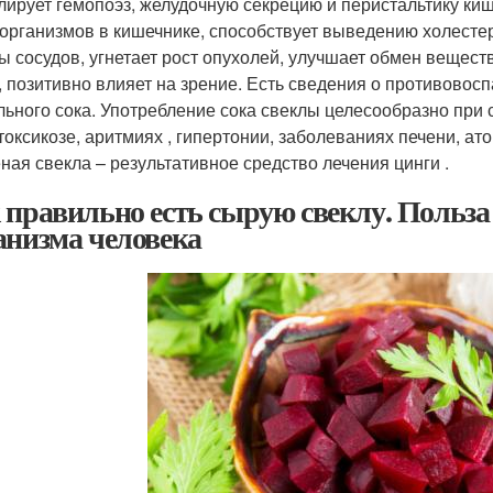
лирует гемопоэз, желудочную секрецию и перистальтику ки
организмов в кишечнике, способствует выведению холестер
ы сосудов, угнетает рост опухолей, улучшает обмен вещест
, позитивно влияет на зрение. Есть сведения о противов
льного сока. Употребление сока свеклы целесообразно при с
токсикозе, аритмиях , гипертонии, заболеваниях печени, ат
ная свекла – результативное средство лечения цинги .
 правильно есть сырую свеклу. Польза
анизма человека