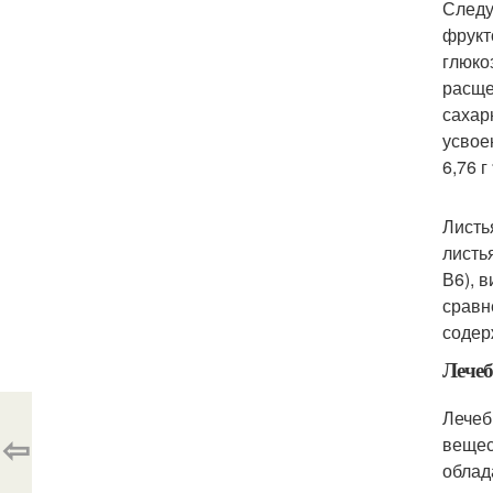
Следу
фрукт
глюко
расще
сахар
усвое
6,76 г
Листь
листь
В6), 
сравн
содер
Лечеб
Лечеб
⇦
вещес
облад