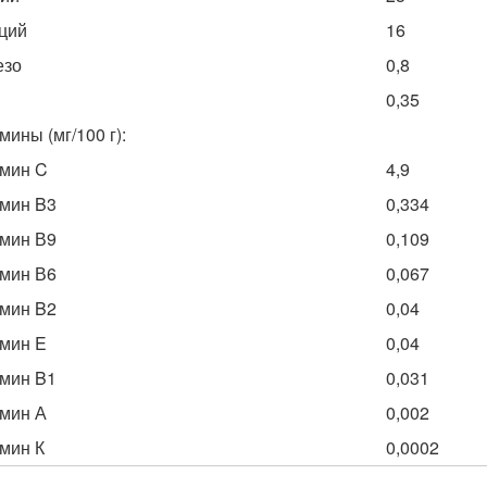
ций
16
езо
0,8
0,35
мины (мг/100 г):
мин C
4,9
мин B3
0,334
мин В9
0,109
мин В6
0,067
мин B2
0,04
мин E
0,04
мин B1
0,031
мин А
0,002
мин К
0,0002