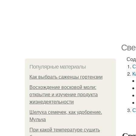
Све
Сод
С
Популярные материалы
К
Как выбрать саженцы гортензии
Восхождение восковой моли:
открытие и изучение продукта
жизнедеятельности
С
Шелуха семечек, как удобрение.
Мульча
При какой температуре сушить
Све