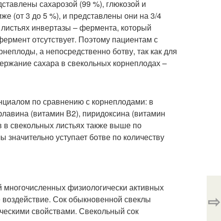
дставлены сахарозой (99 %), глюкозой и
е (от 3 до 5 %), и представлены они на 3/4
 листьях инвертазы – фермента, который
 фермент отсутствует. Поэтому пациентам с
неплоды, а непосредственно ботву, так как для
держание сахара в свекольных корнеплодах –
нциалом по сравнению с корнеплодами: в
флавина (витамин В2), пиридоксина (витамин
в в свекольных листьях также выше по
ы значительно уступает ботве по количеству
й многочисленных физиологически активных
⇨
 воздействие. Сок обыкновенной свеклы
ическими свойствами. Свекольный сок