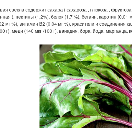
вая свекла содержит сахара ( сахароза , глюкоза , фруктоза
нная ), пектины (1,2%), белок (1,7 %), бетаин, каротин (0,01
02 мг %), витамин В2 (0,04 мг %), красители и соединения ка
100 г), меди (140 мкг /100 г), ванадия, бора, йода, марганца,
.