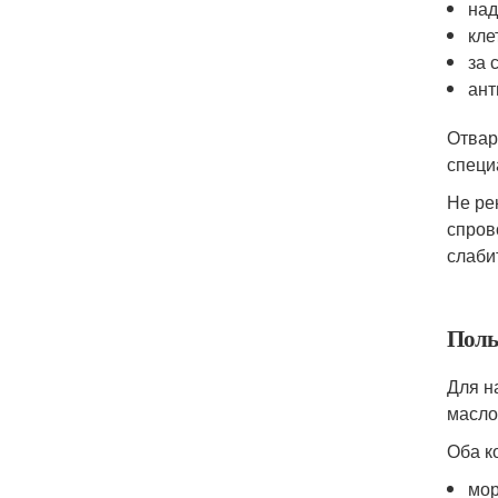
над
кле
за 
ант
Отвар
специ
Не ре
спров
слаби
Польз
Для н
масло
Оба к
мор