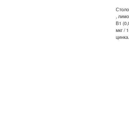
Столо
, лимо
В1 (0,
мкг / 
цинка