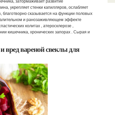
шечника, затормаживает развитие
ина, укрепляет стенки капилляров, ослабляет
в, благотворно сказывается на функции половых
оспалительном и ранозаживляющем эффекте
пастических колитах , атеросклерозе ,
онии кишечника, хронических запорах . Сырая и
 и вред вареной свеклы для