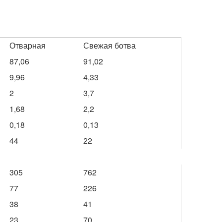
Отварная
Свежая ботва
87,06
91,02
9,96
4,33
2
3,7
1,68
2,2
0,18
0,13
44
22
305
762
77
226
38
41
23
70