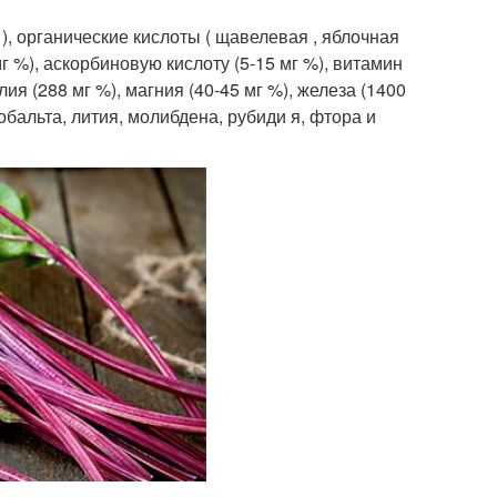
 ), органические кислоты ( щавелевая , яблочная
 мг %), аскорбиновую кислоту (5-15 мг %), витамин
лия (288 мг %), магния (40-45 мг %), железа (1400
 кобальта, лития, молибдена, рубиди я, фтора и