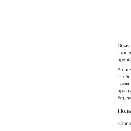
Обычн
корне
приоб
А еще
Чтобы
Также
практ
бере
Поль
Варен