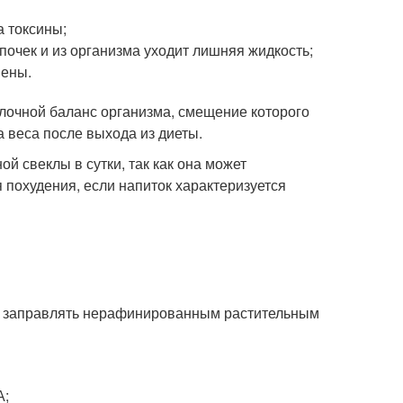
а токсины;
почек и из организма уходит лишняя жидкость;
мены.
лочной баланс организма, смещение которого
 веса после выхода из диеты.
й свеклы в сутки, так как она может
 похудения, если напиток характеризуется
я заправлять нерафинированным растительным
А;