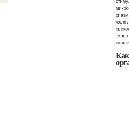
стиму
микро
спазм
желез
свеко
тирео
кваше
Как
орг