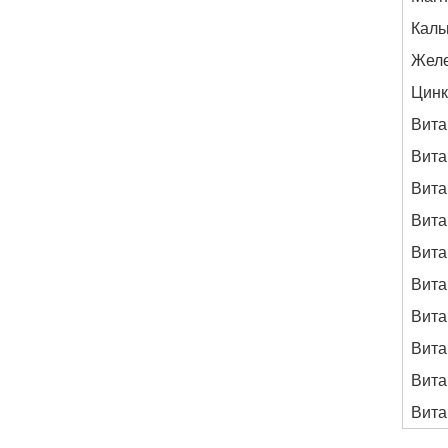
Каль
Жел
Цинк
Вита
Вита
Вита
Вита
Вита
Вита
Вита
Вита
Вита
Вита