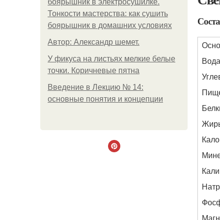
боярышник в электросушилке.
Тонкости мастерства: как сушить
Соста
боярышник в домашних условиях
Автор: Александр шемет.
Осно
У фикуса на листьях мелкие белые
Вод
точки. Коричневые пятна
Угле
Введение в Лекцию № 14:
Пище
основные понятия и концепции
Белк
Жир
Кало
Мине
Кали
Натр
Фос
Магн