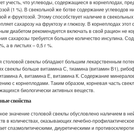
ет учесть, что углеводы, содержащиеся в корнеплодах, пре
озой (1 %). В свекольной же ботве содержание углеводов ниж
зой и фруктозой. Этому способствует наличие в свекольных
пляет сахарозу на фруктозу и глюкозу. В корнеплодах этот
ным диабетом рекомендуется включать в свой рацион не кор
ния сахарозы требуется большее количество инсулина. Со
 %, а в листьях – 0,5 г %.
я столовой свеклы обладают большим лекарственным поте
ях свеклы больше витамина С, тиамина (витамин В1), рибо
витамина А, витамина Е, витамина К. Содержание минерало
ению с корнеплодами. Таким образом, корневая часть свекл
жащихся биологически активных веществ.
ные свойства
ное значение столовой свеклы обусловлено наличием в не
тв в количествах, оказывающих лечебно-профилактическое
ает спазмолитическими, диуретическими и противосклерот