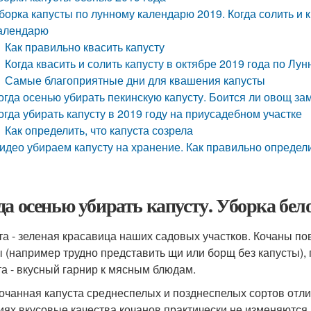
борка капусты по лунному календарю 2019. Когда солить и к
алендарю
Как правильно квасить капусту
Когда квасить и солить капусту в октябре 2019 года по Л
Самые благоприятные дни для квашения капусты
огда осенью убирать пекинскую капусту. Боится ли овощ за
огда убирать капусту в 2019 году на приусадебном участке
Как определить, что капуста созрела
идео убираем капусту на хранение. Как правильно определ
да осенью убирать капусту. Уборка бе
та - зеленая красавица наших садовых участков. Кочаны по
ы (например трудно представить щи или борщ без капусты), 
та - вкусный гарнир к мясным блюдам.
очанная капуста среднеспелых и позднеспелых сортов отли
иях вкусовые качества кочанов практически не изменяются.