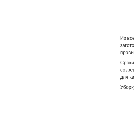
Из вс
загот
прави
Сроки
созре
для к
Уборк