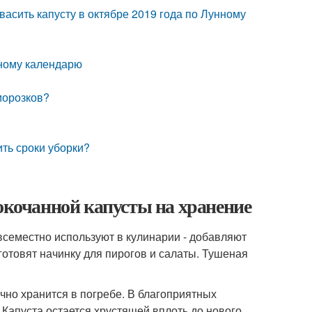
васить капусту в октябре 2019 года по Лунному
унному календарю
морозков?
ить сроки уборки?
локочанной капусты на хранение
всеместно используют в кулинарии - добавляют
готовят начинку для пирогов и салаты. Тушеная
чно хранится в погребе. В благоприятных
 Капуста остается хрустящей вплоть до нового