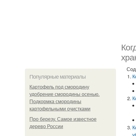
Ког
хра
Сод
К
Популярные материалы
Картофель под смородину
удобрение смородины осенью.
К
Подкормка смородины
картофельными очистками
Про березу. Самое известное
дерево России
К
у