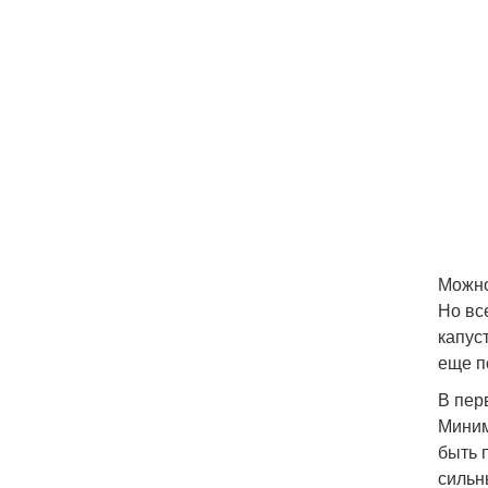
Можно
Но вс
капус
еще п
В пер
Миним
быть 
сильн