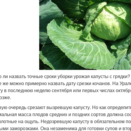
 ли назвать точные сроки уборки урожая капусты с грядки? 
е же можно примерно назвать дату срезки кочанов. На Ура
ту в последнюю неделю сентября или первых числах октября.
озже.
вую очередь срезают вызревшую капусту. Но как определить
альная масса плодов средних и поздних сортов должна со
плотные на ощупь. Недозревшую капусту в обязательном по
ыми заморозками. Она незаменима для готовки супов и вто