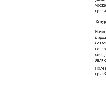
урожа
прави
Когд
Начин
мороз
боятс
непро
овощн
являю
Полез
приоб