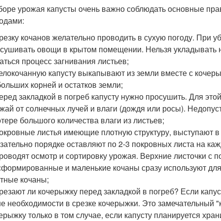
боре урожая капусты очень важно соблюдать основные пр
одами:
резку кочанов желательно проводить в сухую погоду. При у
сушивать овощи в крытом помещении. Нельзя укладывать н
аться процесс загнивания листьев;
елокочанную капусту выкапывают из земли вместе с кочер
больших корней и остатков земли;
еред закладкой в погреб капусту нужно просушить. Для это
жай от солнечных лучей и влаги (дождя или росы). Недопус
отере большого количества влаги из листьев;
окровные листья имеющие плотную структуру, выступают в
зательно порядке оставляют по 2-3 покровных листа на каж
роводят осмотр и сортировку урожая. Верхние листочки с 
формированные и маленькие кочаны сразу используют для
тные кочаны;
резают ли кочерыжку перед закладкой в погреб? Если капу
не необходимости в срезке кочерыжки. Это замечательный 
ерыжку только в том случае, если капусту планируется хран