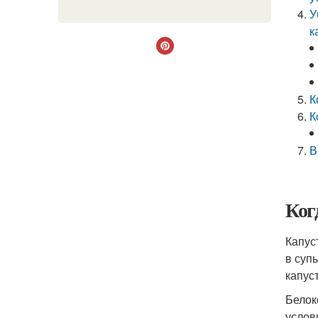
У
к
К
К
В
Ког
Капус
в суп
капус
Белок
услов