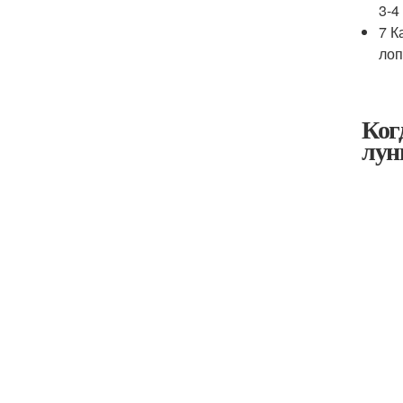
3-4
7 К
лоп
Ког
лун