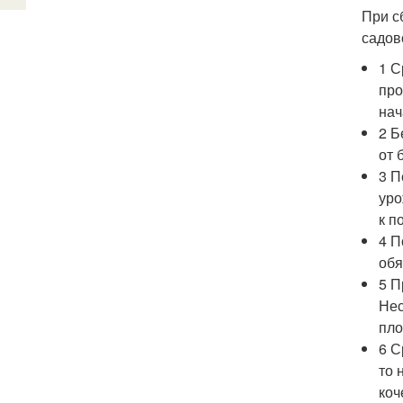
При с
садов
1 С
про
нач
2 Б
от 
3 П
уро
к п
4 П
обя
5 П
Нес
пло
6 С
то 
коч