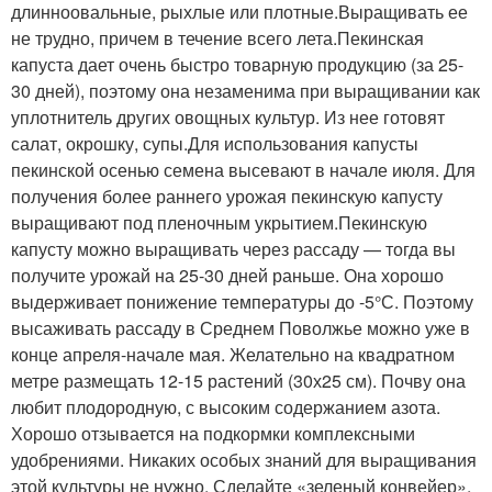
длинноовальные, рыхлые или плотные.Выращивать ее
не трудно, причем в течение всего лета.Пекинская
капуста дает очень быстро товарную продукцию (за 25-
30 дней), поэтому она незаменима при выращивании как
уплотнитель других овощных культур. Из нее готовят
салат, окрошку, супы.Для использования капусты
пекинской осенью семена высевают в начале июля. Для
получения более раннего урожая пекинскую капусту
выращивают под пленочным укрытием.Пекинскую
капусту можно выращивать через рассаду — тогда вы
получите урожай на 25-30 дней раньше. Она хорошо
выдерживает понижение температуры до -5°С. Поэтому
высаживать рассаду в Среднем Поволжье можно уже в
конце апреля-начале мая. Желательно на квадратном
метре размещать 12-15 растений (30х25 см). Почву она
любит плодородную, с высоким содержанием азота.
Хорошо отзывается на подкормки комплексными
удобрениями. Никаких особых знаний для выращивания
этой культуры не нужно. Сделайте «зеленый конвейер»,