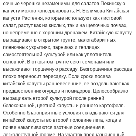
сочные черешки незаменимы для салатов.Пекинскую
капусту можно консервировать. Н. Белимова Китайская
капуста Растения, которые используют как листовой
салат, растут как на кислых, так и на щелочных почвах,
но непременно с хорошим дренажем. Китайскую капусту
выращивают в открытом грунте, малогабаритных
пленочных укрытиях, парниках и теплицах
самостоятельной культурой или как уплотнитель
основной. В открытом грунте сеют семенами или
высаживают горшечную рассаду. Безгоршечная рассада
плохо переносит пересадку. Если сроки посева
китайской капусты ранневесенние, ее возделывают как
предшественник огурцов и помидоров. Целесообразно
выращивать второй культурой после ранней
белокочанной, цветной капусты и раннего картофеля.
Особенно благоприятные условия складываются для
китайской капусты во второй половине лета, когда в
почве накапливаются азотные соединения в
легкодоступной форме. На участок предназначенный