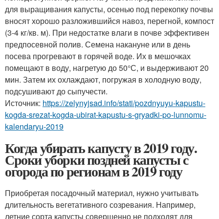
для выращивания капусты, осенью под перекопку почвы
вносят хорошо разложившийся навоз, перегной, компост
(3-4 кг/кв. м). При недостатке влаги в почве эффективен
предпосевной полив. Семена накануне или в день
посева прогревают в горячей воде. Их в мешочках
помещают в воду, нагретую до 50°С, и выдерживают 20
мин. Затем их охлаждают, погружая в холодную воду,
подсушивают до сыпучести.
Источник:
https://zelynyjsad.info/stati/pozdnyuyu-kapustu-
kogda-srezat-kogda-ubirat-kapustu-s-gryadki-po-lunnomu-
kalendaryu-2019
Когда убирать капусту в 2019 году.
Сроки уборки поздней капусты с
огорода по регионам в 2019 году
Приобретая посадочный материал, нужно учитывать
длительность вегетативного созревания. Например,
летние сорта капусты совершенно не подходят для