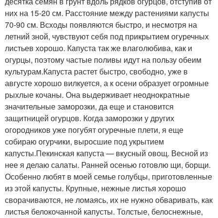
десятка семян в грунт вдоль рядков огурцов, отступив от
них на 15-20 см. Расстояние между растениями капусты
70-90 см. Всходы появляются быстро, и несмотря на
летний зной, чувствуют себя под прикрытием огуречных
листьев хорошо. Капуста так же влаголюбива, как и
огурцы, поэтому частые поливы идут на пользу обеим
культурам.Капуста растет быстро, свободно, уже в
августе хорошо вилкуется, а к осени образует огромные
рыхлые кочаны. Она выдерживает неоднократные
значительные заморозки, да еще и становится
защитницей огурцов. Когда заморозки у других
огородников уже погубят огуречные плети, я еще
собираю огурчики, выросшие под укрытием
капусты.Пекинская капуста — вкусный овощ. Весной из
нее я делаю салаты. Ранней осенью готовлю щи, борщи.
Особенно любят в моей семье голубцы, приготовленные
из этой капусты. Крупные, нежные листья хорошо
сворачиваются, не ломаясь, их не нужно обваривать, как
листья белокочанной капусты. Толстые, белоснежные,