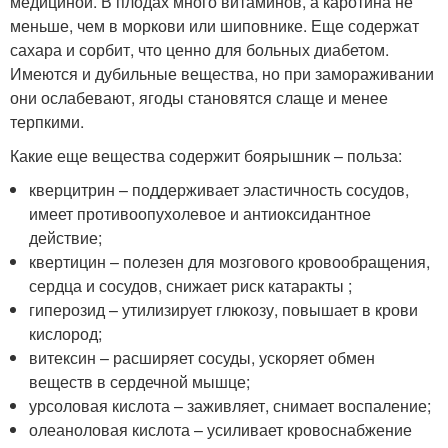
медициной. В плодах много витаминов, а каротина не
меньше, чем в моркови или шиповнике. Еще содержат
сахара и сорбит, что ценно для больных диабетом.
Имеются и дубильные вещества, но при замораживании
они ослабевают, ягоды становятся слаще и менее
терпкими.
Какие еще вещества содержит боярышник – польза:
кверцитрин – поддерживает эластичность сосудов,
имеет противоопухолевое и антиоксидантное
действие;
квертицин – полезен для мозгового кровообращения,
сердца и сосудов, снижает риск катаракты ;
гиперозид – утилизирует глюкозу, повышает в крови
кислород;
витексин – расширяет сосуды, ускоряет обмен
веществ в сердечной мышце;
урсоловая кислота – заживляет, снимает воспаление;
олеаноловая кислота – усиливает кровоснабжение