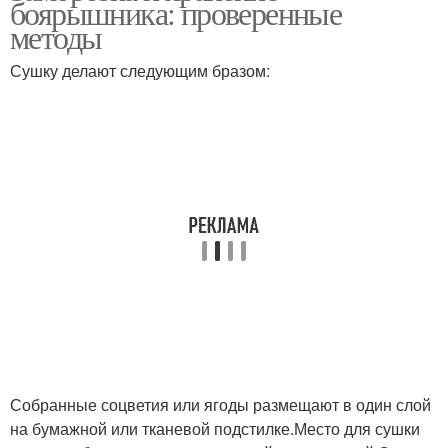
боярышника: проверенные
методы
Сушку делают следующим бразом:
Боярышник перед
Боярышник с медом
употреблением
Варение без косточек
Боярышник без сахара
Боярышник для
Сироп из боярышника
гурманов
Собранные соцветия или ягоды размещают в один слой
Заготовки из
Сырое варение
на бумажной или тканевой подстилке.Место для сушки
боярышника