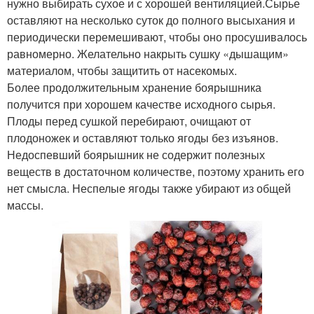
нужно выбирать сухое и с хорошей вентиляцией.Сырье
оставляют на несколько суток до полного высыхания и
периодически перемешивают, чтобы оно просушивалось
Настойка из
равномерно. Желательно накрыть сушку «дышащим»
Боярышник на десерт
боярышника
материалом, чтобы защитить от насекомых.
Более продолжительным хранение боярышника
получится при хорошем качестве исходного сырья.
Плоды перед сушкой перебирают, очищают от
Блюда с боярышником
Садовый боярышник
плодоножек и оставляют только ягоды без изъянов.
Недоспевший боярышник не содержит полезных
веществ в достаточном количестве, поэтому хранить его
нет смысла. Неспелые ягоды также убирают из общей
Варения из
массы.
Сухой боярышник
боярышника
Боярышник через
Боярышник по
мясорубку
правилам