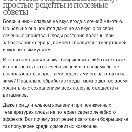
простые рецепты и полезные
советы
Боярышник в
Боярышник в
электросушилке
элеткросушилке
Боярышник – сладкая на вкус ягода с сочной мякотью.
Но больше она ценится даже не за вкус, а за свои
лечебные свойства. Плоды растения полезны при
заболеваниях сердца, помогут справится с гипертонией
Боярышник в варенье
Вкусное варение
и укрепить иммунитет.
И если вам нравится вкус боярышника, либо вы хотите
использовать его в лечебных целях, то почему бы не
воспользоваться простыми рецептами его заготовки на
Сок из боярышника
зиму? Правильно обработав ягоды, можно долгое время
хранить их с сохранением всех полезных веществ и
витаминов.
Даже при длительном хранении при пониженных
температурах плоды не потеряет своего лечебного
эффекта. Вот почему этот рецепт заготовки боярышника
так популярен среди домовитых хозяюшек.