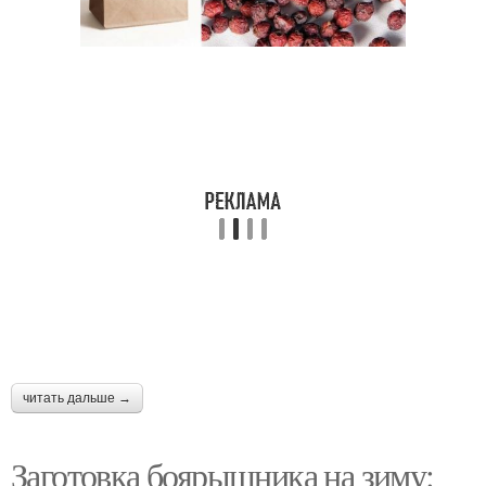
Настойки из
Боярышник в домашних
боярышника
условиях
Пастила из боярышника
Боярышник на самогоне
Алкоголь с
Боярышник для
боярышником
сильной половины
читать дальше →
Наливки из
Боярышник на водке
боярышника
Заготовка боярышника на зиму: