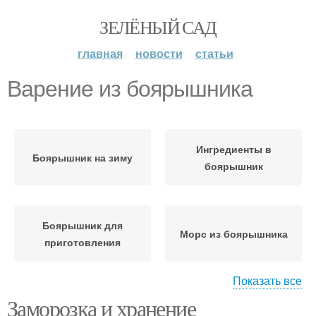
ЗЕЛЁНЫЙ САД
главная
новости
статьи
Варение из боярышника
Ингредиенты в
Боярышник на зиму
боярышник
Боярышник для
Морс из боярышника
приготовления
Показать все
Заморозка и хранение
Компот из боярышника
Пирог с боярышником