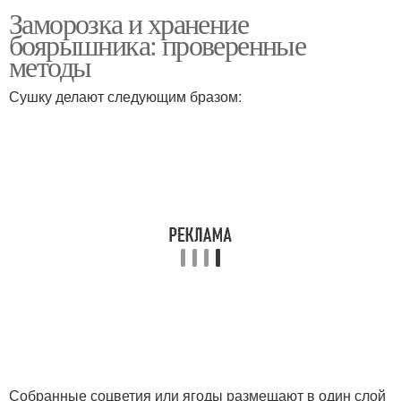
Заморозка и хранение
Компот из боярышника
Пирог с боярышником
боярышника: проверенные
методы
Сушку делают следующим бразом:
Боярышник перед
Боярышник с медом
употреблением
Собранные соцветия или ягоды размещают в один слой