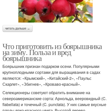
читать дальше →
Что приготовить из боярышника
на зиму. Польза и вред
боярышника
Боярышник признан подарком осени. Популярными
крупноплодными сортами для выращивания в садах
являются: «Крымский», «Китайский-2», «Паульс
Скарлет», «Збигнев», «Кроваво-красный».
Селекционеры советуют обратить внимание на
североамериканские сорта: Арнольда, вееровидный (C.
flabellata) и точечный (C. punctata). У них самые вкусные
плоды ярко-красного цвета. Высотой дерево