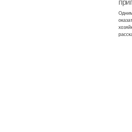
приг
Одним
оказа
хозяй
расск