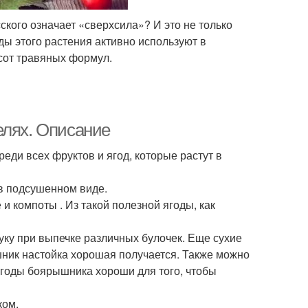
сского означает «сверхсила»? И это не только
оды этого растения активно используют в
хсот травяных формул.
елях. Описание
ди всех фруктов и ягод, которые растут в
 в подсушенном виде.
и компоты . Из такой полезной ягоды, как
ку при выпечке различных булочек. Еще сухие
шник настойка хорошая получается. Также можно
 ягоды боярышника хороши для того, чтобы
ком.