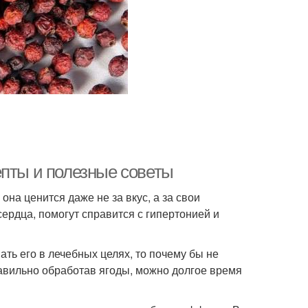
ярышник через
Пастила из боярышника
мясорубку
Алкоголь с
шник на самогоне
боярышником
епты и полезные советы
она ценится даже не за вкус, а за свои
ердца, помогут справится с гипертонией и
ть его в лечебных целях, то почему бы не
авильно обработав ягоды, можно долгое время