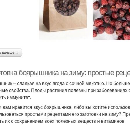
Боярышник по
Бо
Заготовка на зиму
правилам
Настойки из
Боярышник в домашних
Бояры
боярышника
условиях
ь дальше →
отовка боярышника на зиму: простые рец
шник – сладкая на вкус ягода с сочной мякотью. Но больше 
ные свойства. Плоды растения полезны при заболеваниях с
ить иммунитет.
и вам нравится вкус боярышника, либо вы хотите использова
льзоваться простыми рецептами его заготовки на зиму? Пр
ть их с сохранением всех полезных веществ и витаминов.