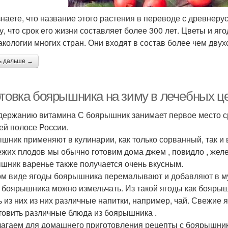
знаете, что название этого растения в переводе с древнеру
у, что срок его жизни составляет более 300 лет. Цветы и яг
кологии многих стран. Они входят в состав более чем дву
ь дальше →
отовка боярышника на зиму в лечебных ц
держанию витамина С боярышник занимает первое место сре
ей полосе России.
шник применяют в кулинарии, как только сорванный, так и
ежих плодов мы обычно готовим дома джем , повидло , желе 
шник варенье также получается очень вкусным.
ом виде ягоды боярышника перемалывают и добавляют в му
 боярышника можно измельчать. Из такой ягоды как бояры
ь из них из них различные напитки, например, чай. Свежие
товить различные блюда из боярышника .
агаем для домашнего приготовления рецепты с боярышни