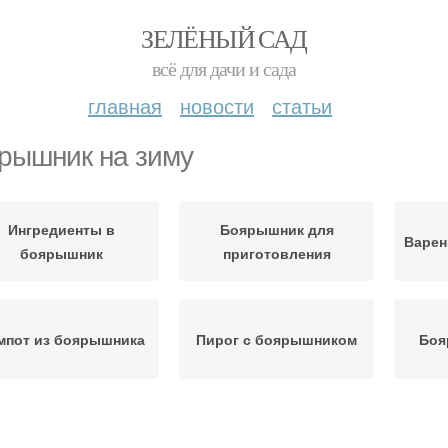
ЗЕЛЁНЫЙ САД
всё для дачи и сада
главная
новости
статьи
рышник на зиму
Ингредиенты в
Боярышник для
Варен
боярышник
приготовления
мпот из боярышника
Пирог с боярышником
Боя
Заготовки на зиму
Блюда с боярышником
Бояр