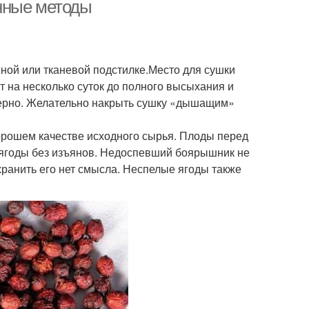
нные методы
омпот на зиму
Боярка на зиму
ной или тканевой подстилке.Место для сушки
 на несколько суток до полного высыхания и
ерно. Желательно накрыть сушку «дышащим»
е из боярышника
Садовый боярышник
рошем качестве исходного сырья. Плоды перед
 ягоды без изъянов. Недоспевший боярышник не
хранить его нет смысла. Неспелые ягоды также
ия из боярышника
Сироп из боярышника
с из боярышника
Пирог из боярышника