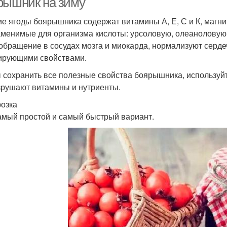
рышник на зиму
е ягоды боярышника содержат витамины А, Е, С и К, магний
аменимые для организма кислоты: урсоловую, олеаноловую
обращение в сосудах мозга и миокарда, нормализуют серд
ирующими свойствами.
 сохранить все полезные свойства боярышника, используйт
зрушают витамины и нутриенты.
озка
амый простой и самый быстрый вариант.