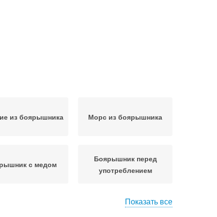
ие из боярышника
Морс из боярышника
Боярышник перед
рышник с медом
употреблением
Показать все
ышник с сахаром
Сушеный боярышник