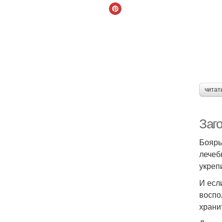
читат
Заг
Бояры
лечеб
укреп
И есл
воспо
храни