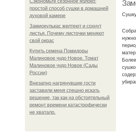
Сэкономьте сезонное яблоко:
Зам
простой способ сушки в домашней
Сушку
духовой камере
Замиокулькас желтеют и сохнут
Бо
Собра
листья. Почему листочки меняют
нужно
свой окрас
перио
Купить семена Помидоры
матер
Малиновое чудо Новое. Томат
Более
Малиновое чудо Новое (Сады
сушко
России)
содер
убира
Внезапно нагрянувшие гости
заставили меня спешно искать
решение, так как на обстоятельный
ремонт времени катастрофически
не хватало.