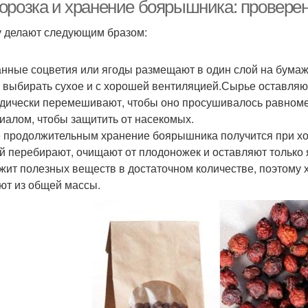
орозка и хранение боярышника: провере
 делают следующим бразом:
Рецепты из
ярышник без варки
К
нные соцветия или ягоды размещают в один слой на бумаж
боярышника
 выбирать сухое и с хорошей вентиляцией.Сырье оставляют
дически перемешивают, чтобы оно просушивалось равном
иалом, чтобы защитить от насекомых.
Боярышник в
Сок на зиму
Пюр
 продолжительным хранение боярышника получится при хо
собственном соку
й перебирают, очищают от плодоножек и оставляют только
жит полезных веществ в достаточном количестве, поэтому 
ют из общей массы.
Настойка из
Боярышник на десерт
Варен
боярышника
Заготовки из
Боярышник без сахара
Соу
боярышника