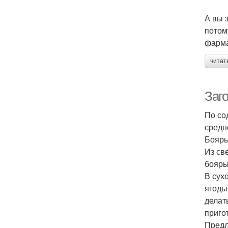
А вы 
потом
фарма
читат
Заг
По со
средн
Бояры
Из св
бояры
В сух
ягоды
делат
приго
Предл