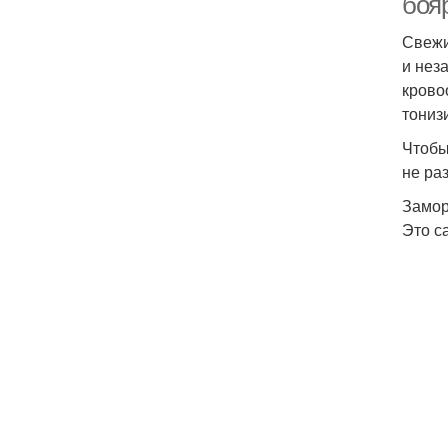
боя
Свежи
и нез
крово
тониз
Чтобы
не ра
Замор
Это с