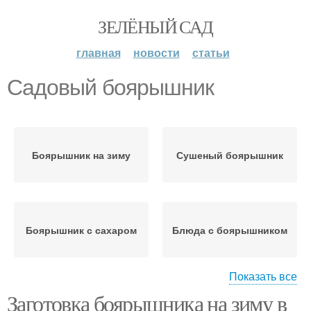
ЗЕЛЁНЫЙ САД
главная
новости
статьи
Садовый боярышник
Боярышник на зиму
Сушеный боярышник
Боярышник с сахаром
Блюда с боярышником
Показать все
Заготовка боярышника на зиму в
Боярышник без сахара
Компот из боярышника