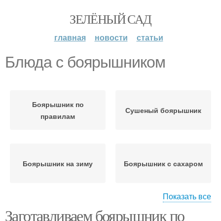
ЗЕЛЁНЫЙ САД
главная
новости
статьи
Блюда с боярышником
Боярышник по
Сушеный боярышник
правилам
Боярышник на зиму
Боярышник с сахаром
Показать все
Заготавливаем боярышник по
Компот из боярышника
Боярышник в сибири