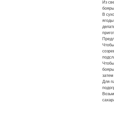
Из св
бояры
В сух
ягоды
делат
приго
Предл
Чтобы
созре
подсл
Чтобы
бояры
затем
Для п
подог
Возьм
сахар