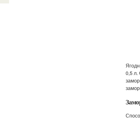
Ягодн
0,5 л
замор
замор
Замо
Спосо