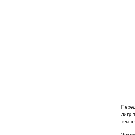
Перед
литр 
темпе
Замо