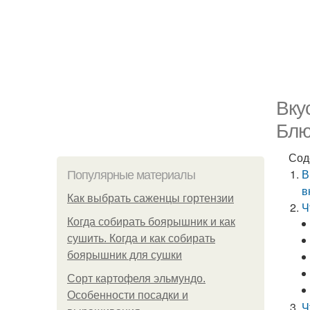
Вку
Блю
Сод
В
Популярные материалы
в
Как выбрать саженцы гортензии
Ч
Когда собирать боярышник и как
сушить. Когда и как собирать
боярышник для сушки
Сорт картофеля эльмундо.
Особенности посадки и
Ч