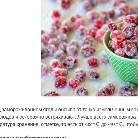
 замораживанием ягоды обсыпают тонко измельченным саха
плодов и осторожно встряхивают. Лучше всего замораживать
ратура хранения, отметке, то есть от -32 ° С до -40 ° С, ч
розка в собственном соку