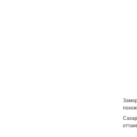
Замор
похож
Сахар
оттаи