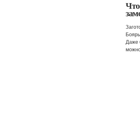
Что
зам
Загот
Бояры
Даже 
можно