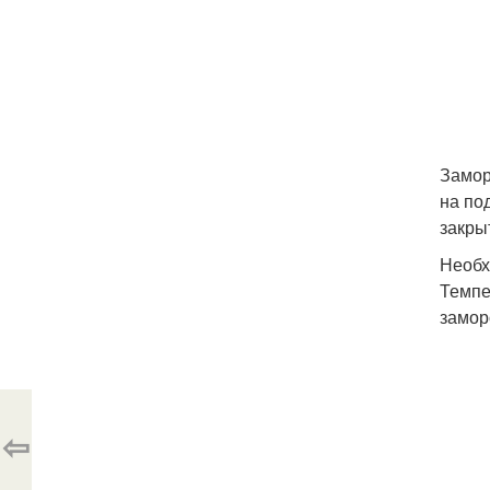
Замор
на по
закры
Необх
Темпе
замор
⇦