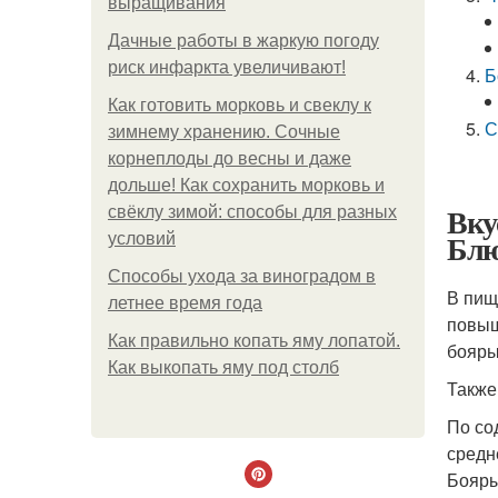
выращивания
Дачные работы в жаркую погоду
риск инфаркта увеличивают!
Б
Как готовить морковь и свеклу к
С
зимнему хранению. Сочные
корнеплоды до весны и даже
дольше! Как сохранить морковь и
Вку
свёклу зимой: способы для разных
Блю
условий
Способы ухода за виноградом в
В пищ
летнее время года
повыш
Как правильно копать яму лопатой.
бояры
Как выкопать яму под столб
Также
По со
средн
Бояры