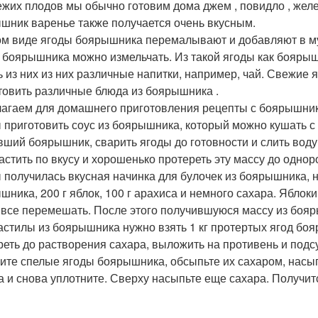
ежих плодов мы обычно готовим дома джем , повидло , желе 
шник варенье также получается очень вкусным.
ом виде ягоды боярышника перемалывают и добавляют в му
 боярышника можно измельчать. Из такой ягоды как бояры
ь из них из них различные напитки, например, чай. Свежие
товить различные блюда из боярышника .
агаем для домашнего приготовления рецепты с боярышни
 приготовить соус из боярышника, который можно кушать с
вший боярышник, сварить ягоды до готовности и слить воду
астить по вкусу и хорошенько протереть эту массу до однор
 получилась вкусная начинка для булочек из боярышника, н
шника, 200 г яблок, 100 г арахиса и немного сахара. Яблоки
 все перемешать. После этого получившуюся массу из бояр
астилы из боярышника нужно взять 1 кг протертых ягод боя
реть до растворения сахара, выложить на противень и подс
ите спелые ягоды боярышника, обсыпьте их сахаром, насыпь
а и снова уплотните. Сверху насыпьте еще сахара. Получит