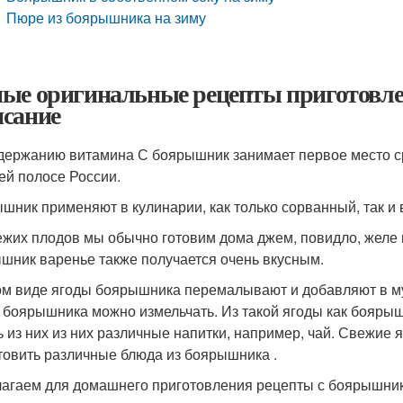
Пюре из боярышника на зиму
ые оригинальные рецепты приготовле
сание
держанию витамина С боярышник занимает первое место сре
ей полосе России.
шник применяют в кулинарии, как только сорванный, так и
ежих плодов мы обычно готовим дома джем, повидло, желе и
шник варенье также получается очень вкусным.
ом виде ягоды боярышника перемалывают и добавляют в му
 боярышника можно измельчать. Из такой ягоды как бояры
ь из них из них различные напитки, например, чай. Свежие
товить различные блюда из боярышника .
агаем для домашнего приготовления рецепты с боярышни