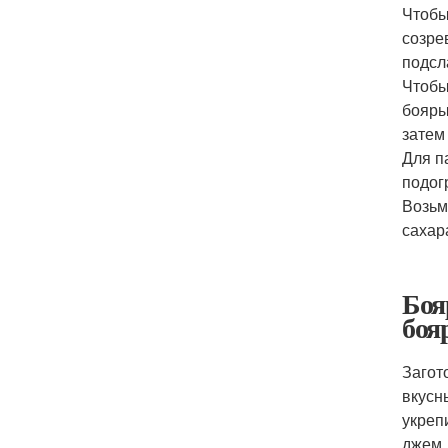
Чтобы
созре
подсл
Чтобы
бояры
затем
Для п
подог
Возьм
сахар
Боя
боя
Загот
вкусн
укреп
джем,