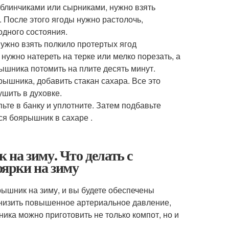
 блинчиками или сырниками, нужно взять
. После этого ягоды нужно растолочь,
одного состояния.
ужно взять полкило протертых ягод
 нужно натереть на терке или мелко порезать, а
ышника потомить на плите десять минут.
рышника, добавить стакан сахара. Все это
ушить в духовке.
те в банку и уплотните. Затем подбавьте
ся боярышник в сахаре .
на зиму. Что делать с
ярки на зиму
рышник на зиму, и вы будете обеспечены
снизить повышенное артериальное давление,
ика можно приготовить не только компот, но и