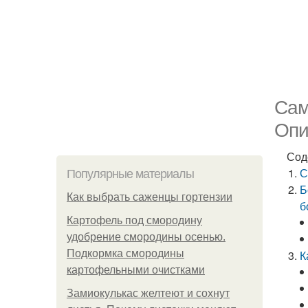
Сам
Опи
Сод
С
Популярные материалы
Б
Как выбрать саженцы гортензии
б
Картофель под смородину
удобрение смородины осенью.
Подкормка смородины
К
картофельными очистками
Замиокулькас желтеют и сохнут