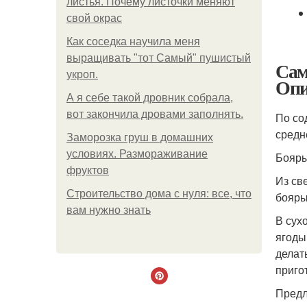
листья. Почему листочки меняют
свой окрас
Как соседка научила меня
выращивать "тот Самый" пушистый
Сам
укроп.
Опи
А я себе такой дровник собрала,
вот закончила дровами заполнять.
По со
средн
Заморозка груш в домашних
условиях. Размораживание
Бояры
фруктов
Из св
Строительство дома с нуля: все, что
бояры
вам нужно знать
В сух
ягоды
делат
приго
Предл