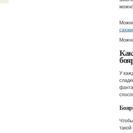
можно
Можно
сахар
Можно
Как
боя
У каж
сладк
фанта
спосо
Бояр
Чтобы
такой