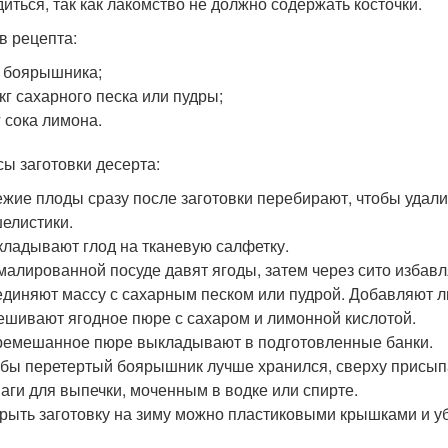
диться, так как лакомство не должно содержать косточки.
в рецепта:
г боярышника;
 кг сахарного песка или пудры;
г сока лимона.
ы заготовки десерта:
жие плоды сразу после заготовки перебирают, чтобы удали
елистики.
ладывают глод на тканевую салфетку.
малированной посуде давят ягоды, затем через сито избавл
диняют массу с сахарным песком или пудрой. Добавляют л
шивают ягодное пюре с сахаром и лимонной кислотой.
емешанное пюре выкладывают в подготовленные банки.
бы перетертый боярышник лучше хранился, сверху присып
аги для выпечки, моченным в водке или спирте.
рыть заготовку на зиму можно пластиковыми крышками и уб