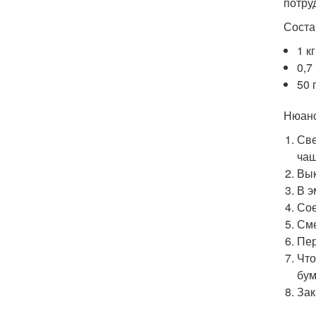
потру
Соста
1 к
0,7
50 
Нюанс
Све
чаш
Вык
В э
Сое
Сме
Пер
Что
бум
Зак