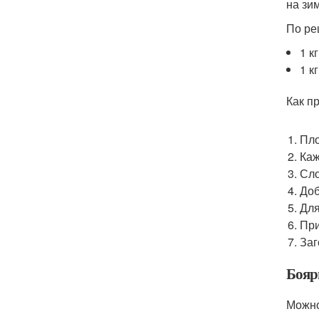
на зим
По ре
1 к
1 к
Как п
Пло
Каж
Сло
Доб
Для
При
Заг
Бояр
Можно