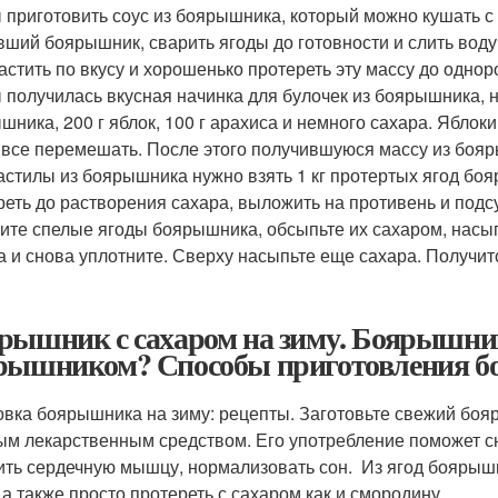
 приготовить соус из боярышника, который можно кушать с
вший боярышник, сварить ягоды до готовности и слить воду
астить по вкусу и хорошенько протереть эту массу до однор
 получилась вкусная начинка для булочек из боярышника, н
шника, 200 г яблок, 100 г арахиса и немного сахара. Яблоки
 все перемешать. После этого получившуюся массу из бояр
астилы из боярышника нужно взять 1 кг протертых ягод боя
реть до растворения сахара, выложить на противень и подс
ите спелые ягоды боярышника, обсыпьте их сахаром, насыпь
а и снова уплотните. Сверху насыпьте еще сахара. Получит
рышник с сахаром на зиму. Боярышник 
рышником? Способы приготовления бо
овка боярышника на зиму: рецепты. Заготовьте свежий боя
ым лекарственным средством. Его употребление поможет 
ить сердечную мышцу, нормализовать сон. Из ягод боярышн
 а также просто протереть с сахаром как и смородину .