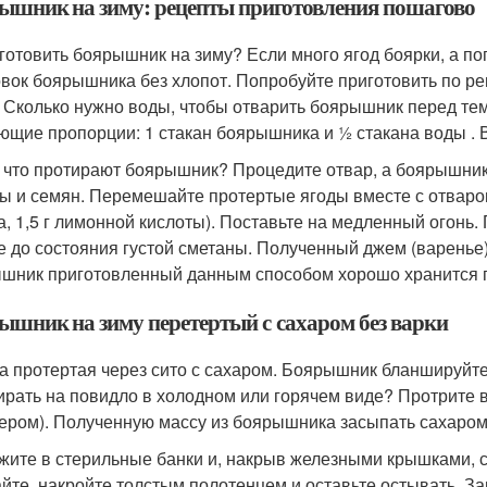
ышник на зиму: рецепты приготовления пошагово
аготовить боярышник на зиму? Если много ягод боярки, а п
овок боярышника без хлопот. Попробуйте приготовить по ре
. Сколько нужно воды, чтобы отварить боярышник перед тем
ющие пропорции: 1 стакан боярышника и ½ стакана воды . В
 что протирают боярышник? Процедите отвар, а боярышник 
ы и семян. Перемешайте протертые ягоды вместе с отваром. 
а, 1,5 г лимонной кислоты). Поставьте на медленный огонь
е до состояния густой сметаны. Полученный джем (варенье)
шник приготовленный данным способом хорошо хранится п
ышник на зиму перетертый с сахаром без варки
а протертая через сито с сахаром. Боярышник бланшируйте
ирать на повидло в холодном или горячем виде? Протрите в
ером). Полученную массу из боярышника засыпать сахаром (
жите в стерильные банки и, накрыв железными крышками, с
айте, накройте толстым полотенцем и оставьте остывать. 