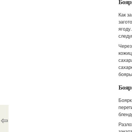
Бояр
Как з
загот
ягоду
следу
Через
кожиц
сахар
сахар
бояры
Бояр
Боярк
перет
бленд
⇦
Разло
закат