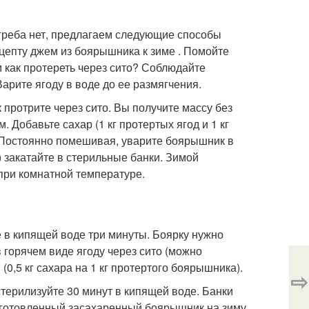
огреба нет, предлагаем следующие способы
цепту джем из боярышника к зиме . Помойте
 как протереть через сито? Соблюдайте
арите ягоду в воде до ее размягчения.
протрите через сито. Вы получите массу без
Добавьте сахар (1 кг протертых ягод и 1 кг
. Постоянно помешивая, уварите боярышник в
 закатайте в стерильные банки. Зимой
ри комнатной температуре.
 в кипящей воде три минуты. Боярку нужно
 горячем виде ягоду через сито (можно
0,5 кг сахара на 1 кг протертого боярышника).
⇨
терилизуйте 30 минут в кипящей воде. Банки
Заготовленный засахаренный боярышник на зиму