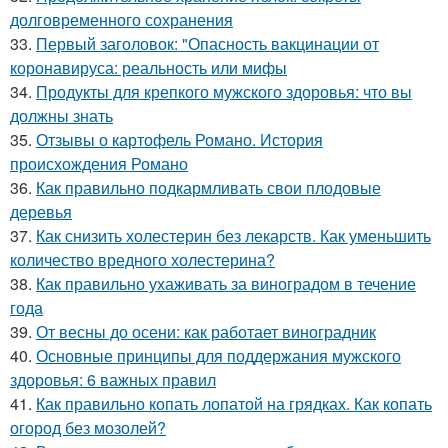
долговременного сохранения
33.
Первый заголовок: "Опасность вакцинации от
коронавируса: реальность или мифы
34.
Продукты для крепкого мужского здоровья: что вы
должны знать
35.
Отзывы о картофель Романо. История
происхождения Романо
36.
Как правильно подкармливать свои плодовые
деревья
37.
Как снизить холестерин без лекарств. Как уменьшить
количество вредного холестерина?
38.
Как правильно ухаживать за виноградом в течение
года
39.
От весны до осени: как работает виноградник
40.
Основные принципы для поддержания мужского
здоровья: 6 важных правил
41.
Как правильно копать лопатой на грядках. Как копать
огород без мозолей?