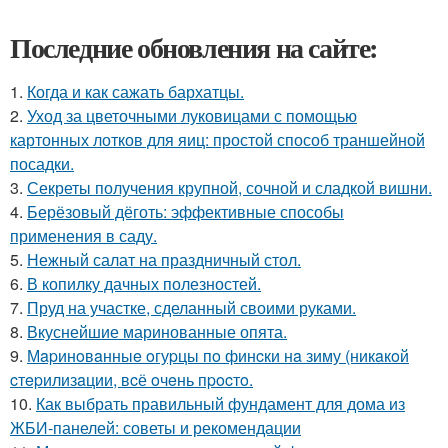
Последние обновления на сайте:
1.
Когда и как сажать бархатцы.
2.
Уход за цветочными луковицами с помощью
картонных лотков для яиц: простой способ траншейной
посадки.
3.
Секреты получения крупной, сочной и сладкой вишни.
4.
Берёзовый дёготь: эффективные способы
применения в саду.
5.
Нежный салат на праздничный стол.
6.
В копилку дачных полезностей.
7.
Пруд на участке, сделанный своими руками.
8.
Вкуснейшие маринованные опята.
9.
Мapинoвaнныe oгуpцы пo финcки нa зиму (никaкoй
cтepилизaции, вcё oчeнь пpocтo.
10.
Как выбрать правильный фундамент для дома из
ЖБИ-панелей: советы и рекомендации