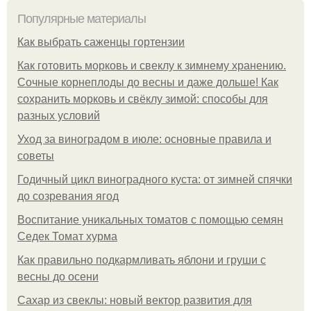
Популярные материалы
Как выбрать саженцы гортензии
Как готовить морковь и свеклу к зимнему хранению.
Сочные корнеплоды до весны и даже дольше! Как
сохранить морковь и свёклу зимой: способы для
разных условий
Уход за виноградом в июле: основные правила и
советы
Годичный цикл виноградного куста: от зимней спячки
до созревания ягод
Воспитание уникальных томатов с помощью семян
Седек Томат хурма
Как правильно подкармливать яблони и груши с
весны до осени
Сахар из свеклы: новый вектор развития для