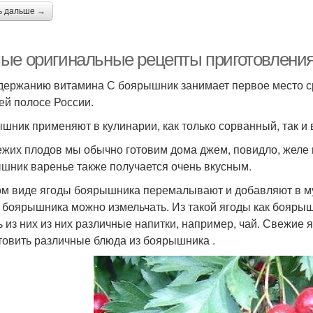
ь дальше →
ые оригинальные рецепты приготовления
держанию витамина С боярышник занимает первое место сре
ей полосе России.
шник применяют в кулинарии, как только сорванный, так и
ежих плодов мы обычно готовим дома джем, повидло, желе и
шник варенье также получается очень вкусным.
ом виде ягоды боярышника перемалывают и добавляют в му
 боярышника можно измельчать. Из такой ягоды как бояры
ь из них из них различные напитки, например, чай. Свежие
товить различные блюда из боярышника .