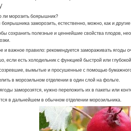
у
 ли морозить боярышник?
 боярышника заморозить, естественно, можно, как и другие
обы сохранить полезные и ценнейшие свойства плодов, не
озки.
е и важное правило: рекомендуется замораживать ягоды о
о, если есть холодильник с функцией быстрой или глубокой
 созревшие, вымытые и просушенные с помощью бумажног
елить в морозильном отделении в один слой на фольге.
 ягоды заморозятся, нужно переложить их в пакеты или кон
тся в дальнейшем в обычном отделении морозильника.