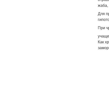
жаба,
Для п
гипот
При ч
учаще
Как х
замор