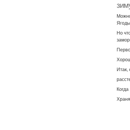
зим
Можно
Ягоды
Но чт
замор
Перво
Хорош
Итак,
расст
Когда
Храня