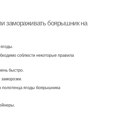
ли замораживать боярышник на
 ягоды.
обходимо соблюсти некоторые правила
чень быстро.
 заморозки.
о полотенца ягоды боярышника
тейнеры.