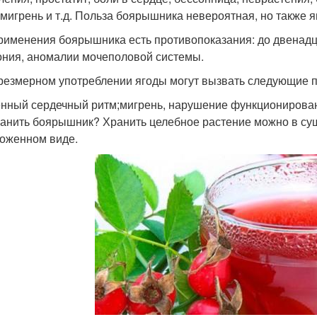
 мигрень и т.д. Польза боярышника невероятная, но также я
рименения боярышника есть противопоказания: до двенадца
ония, аномалии мочеполовой системы.
резмерном употреблении ягоды могут вызвать следующие 
нный сердечный ритм;мигрень, нарушение функционировани
ранить боярышник? Хранить целебное растение можно в суше
оженном виде.