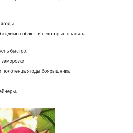
 ягоды.
обходимо соблюсти некоторые правила
чень быстро.
 заморозки.
о полотенца ягоды боярышника
тейнеры.