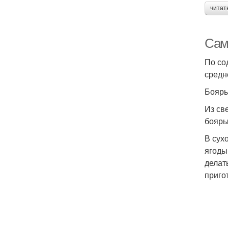
читат
Сам
По со
средн
Бояры
Из св
бояры
В сух
ягоды
делат
приго