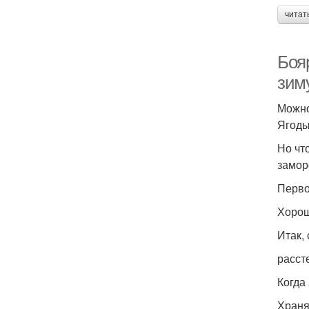
читат
Боя
зим
Можно
Ягоды
Но чт
замор
Перво
Хорош
Итак,
расст
Когда
Храня