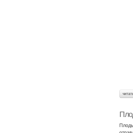
читат
Пло
Плоды
отрав