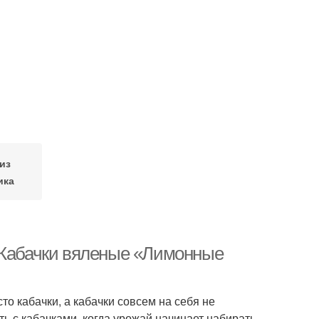
из
ика
 Кабачки вяленые «Лимонные
то кабачки, а кабачки совсем на себя не
ать с кабачками, когда урожай начинает набирать