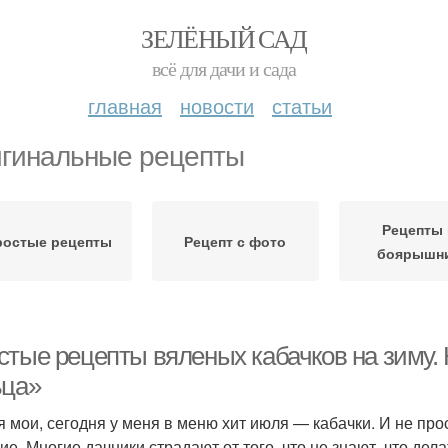
ЗЕЛЁНЫЙ САД
всё для дачи и сада
главная
новости
статьи
гинальные рецепты
Рецепты 
ростые рецепты
Рецепт с фото
боярышн
стые рецепты вяленых кабачков на зиму.
ьца»
я мои, сегодня у меня в меню хит июля — кабачки. И не прос
ие. Многие дачники страдают от того, что не знают, что дел