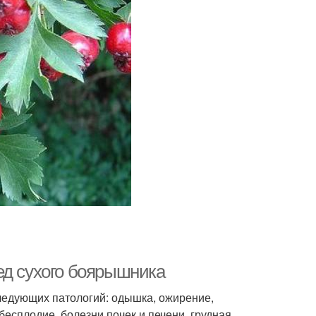
ед сухого боярышника
ледующих патологий: одышка, ожирение,
бесплодие, болезни почек и печени, грудная