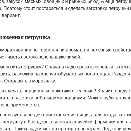
ов, закусок, мясных, овощных и рыбных блюд. А еще петруш
в. Поэтому стоит постараться и сделать заготовки петрушки
 вариант.
роженная петрушка
амораживании не теряется ни аромат, ни полезные свойства
очет иметь свежую зелень даже зимой.
аморозить петрушку? Сначала надо срезать корешки, затем 
шить, разложив на хлопчатобумажных полотенцах. Разделит
ы. Отправить в морозилку.
ся сделать порционные пакетики с зеленью? Значит, следуе
жить в пакетики небольшими порциями. Можно рубить крупно
елень применяется.
спользуется не для приготовления пищи, а для ухода за кож
ь петрушку в блендере, выложить в ячейки формочки для ль
озить. Таким льдом можно протиратьпо утрам. Лед тонизируе