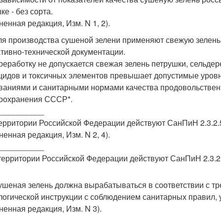
е - без сорта.
ненная редакция, Изм. N 1, 2).
Для производства сушеной зелени применяют свежую зелень
тивно-технической документации.
реработку не допускается свежая зелень петрушки, сельдере
цидов и токсичных элементов превышает допустимые уров
ваниями и санитарными нормами качества продовольствен
оохранения СССР*.
__________
территории Российской Федерации действуют СанПиН 2.3.2.5
ненная редакция, Изм. N 2, 4).
__________
 территории Российской Федерации действуют СанПиН 2.3.2.1
Сушеная зелень должна вырабатываться в соответствии с т
логической инструкции с соблюдением санитарных правил,
ненная редакция, Изм. N 3).