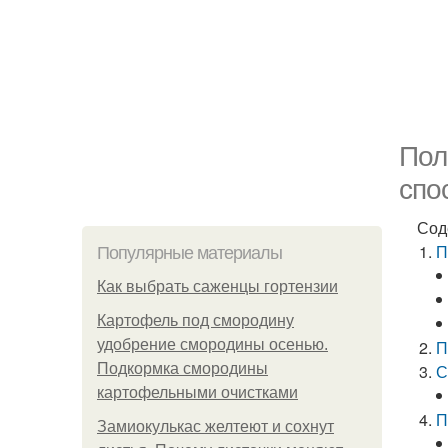
Пол
спо
Сод
П
Популярные материалы
Как выбрать саженцы гортензии
Картофель под смородину
удобрение смородины осенью.
П
Подкормка смородины
С
картофельными очистками
П
Замиокулькас желтеют и сохнут