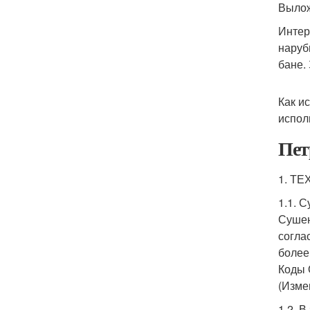
Вылож
Интер
наруб
бане.
Как и
испол
Пет
1. Т
1.1. 
Сушен
согла
более
Коды 
(Изме
1.2. 