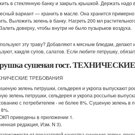
ить в стеклянную банку и закрыть крышкой. Держать надо 
есный вариант — хранить в масле. Она хранится примерно 3
ить. Выложить зелень в банку. Нагреть 200 мл растительного
 Залить доверху, чтобы внутри не было пузырьков воздуха.
спользуют эту траву? Добавляют к мясным блюдам, делают 
ьзуют, какдля супов, салатов. Если любите петрушку, обязат
рушка сушеная гост. ТЕХНИЧЕСК
ЕХНИЧЕСКИЕ ТРЕБОВАНИЯ
Сушеную зелень петрушки, сельдерея и укропа выпускают ро
ую зелень петрушки, сельдерея и укропа россыпью выпуска
сованию с потребителем - не более 8%. Сушеную зелень в 
 8%.
ОКП приведены в приложении 1.
ненная редакция, Изм. N 3).
В зависимости от показателей качества сушеную зелень рос