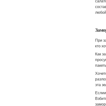
салат
соста
любой
Замо
При з
кто х
Как з
просу
пакет
Хочет
разло
эта з
Еслии
Взбит
замор