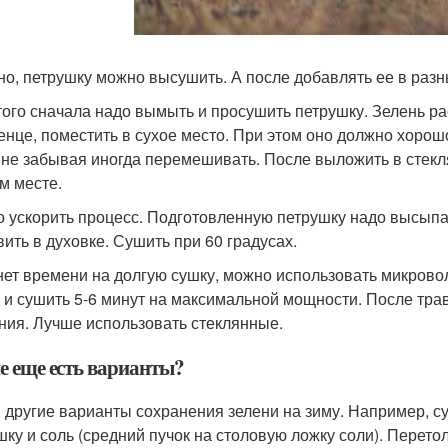
но, петрушку можно высушить. А после добавлять ее в раз
того сначала надо вымыть и просушить петрушку. Зелень р
енце, поместить в сухое место. При этом оно должно хорош
, не забывая иногда перемешивать. После выложить в стекл
м месте.
 ускорить процесс. Подготовленную петрушку надо высыпа
вить в духовке. Сушить при 60 градусах.
нет времени на долгую сушку, можно использовать микрово
ь и сушить 5-6 минут на максимальной мощности. После трав
ния. Лучше использовать стеклянные.
е еще есть варианты?
и другие варианты сохранения зелени на зиму. Например, 
шку и соль (средний пучок на столовую ложку соли). Перето