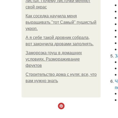
листья. Почему листочки меняют
свой окрас
Как соседка научила меня
выращивать "тот Самый" пушистый
укроп.
А я себе такой дровник собрала,
вот закончила дровами заполнять.
Заморозка груш в домашних
З
условиях. Размораживание
фруктов
Строительство дома с нуля: все, что
Ч
вам нужно знать
п