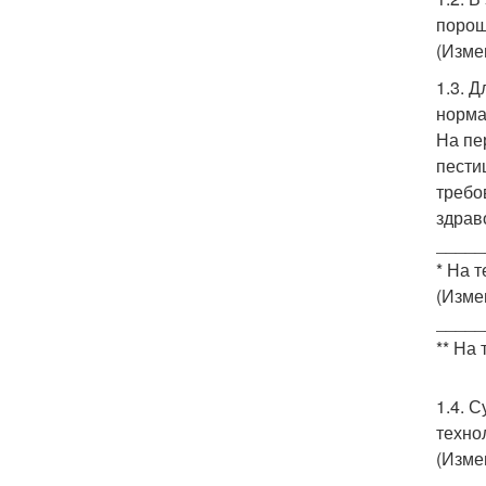
порошк
(Изме
1.3. 
норма
На пе
пести
требо
здрав
_____
* На 
(Изме
_____
** На
1.4. 
техно
(Изме