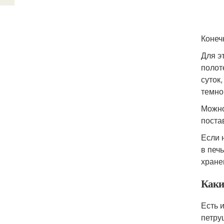
Конеч
Для э
полот
суток
темно
Можно
поста
Если 
в печ
хране
Каки
Есть 
петру