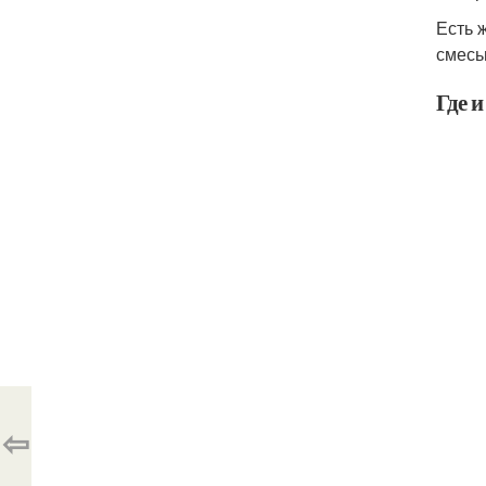
Есть 
смесь
Где 
⇦