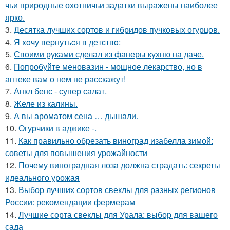
чьи природные охотничьи задатки выражены наиболее
ярко.
3.
Десятка лучших сортов и гибридов пучковых огурцов.
4.
Я xoчу вepнутьcя в дeтcтвo:
5.
Своими руками сделал из фанеры кухню на даче.
6.
Попробуйте меновазин - мощное лекарство, но в
аптеке вам о нем не расскажут!
7.
Анкл бенс - супер салат.
8.
Желе из калины.
9.
А вы ароматом сена … дышали.
10.
Огурчики в аджике -.
11.
Как правильно обрезать виноград изабелла зимой:
советы для повышения урожайности
12.
Почему виноградная лоза должна страдать: секреты
идеального урожая
13.
Выбор лучших сортов свеклы для разных регионов
России: рекомендации фермерам
14.
Лучшие сорта свеклы для Урала: выбор для вашего
сада