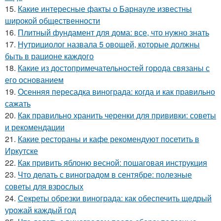
15.
Какие интересные факты о Барнауле известны
широкой общественности
16.
Плитный фундамент для дома: все, что нужно знать
17.
Нутрициолог назвала 5 овощей, которые должны
быть в рационе каждого
18.
Какие из достопримечательностей города связаны с
его основанием
19.
Осенняя пересадка винограда: когда и как правильно
сажать
20.
Как правильно хранить черенки для прививки: советы
и рекомендации
21.
Какие рестораны и кафе рекомендуют посетить в
Иркутске
22.
Как привить яблоню весной: пошаговая инструкция
23.
Что делать с виноградом в сентябре: полезные
советы для взрослых
24.
Секреты обрезки винограда: как обеспечить щедрый
урожай каждый год