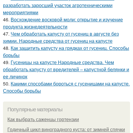
разработать заросший участок агротехническими
мероприятиями
46.
Восхождение восковой моли: открытие и изучение
продукта жизнедеятельности
47.
Чем обработать капусту от гусениц в августе без
химии. Народные средства от гусениц на капусте
48.
Как защитить капусту на грядках от гусениц. Способы
борьбы
49.
Гусеницы на капусте Народные средства. Чем
обработать капусту от вредителей – капустной белянки и
ее личинок
50.
Какими способами бороться с гусеницами на капусте.
Способы борьбы
Популярные материалы
Как выбрать саженцы гортензии
Годичный цикл виноградного куста: от зимней спячки