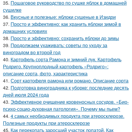
35.
Пошаговое руководство по сушке яблок в домашней
сушилке
36.
Вкусные и полезные: яблоки сушеные в Изидри
37.
Просто и эффективно: как хранить яблоки зимой в
домашних условиях
38.
Просто и эффективно: сохранить яблоки до зимы
39.
Продолжаем ухаживать: советы по уходу за
виноградом во второй год
40.
Картофель сорта Рамона и зимний лук. Картофель
Родриго. Крупноплодный картофель «Родриго»:
описание сорта, фото, характеристика
41.
Сорт картофеля рамона или романо. Описание сорта
42.
Подготовка виноградника к уборке: последние десять
дней июля 2024 года
43.
Эффективное очищение кровеносных сосудов. «Био-
психо-социо-духовная патология». Почему мы пьем?
44.
4 самых необходимых продукта при атеросклерозе.
Полезные продукты при атеросклерозе
45.
Как перекопать заросший участок лопатой. Как