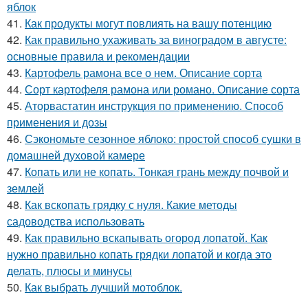
яблок
41.
Как продукты могут повлиять на вашу потенцию
42.
Как правильно ухаживать за виноградом в августе:
основные правила и рекомендации
43.
Картофель рамона все о нем. Описание сорта
44.
Сорт картофеля рамона или романо. Описание сорта
45.
Аторвастатин инструкция по применению. Способ
применения и дозы
46.
Сэкономьте сезонное яблоко: простой способ сушки в
домашней духовой камере
47.
Копать или не копать. Тонкая грань между почвой и
землей
48.
Как вскопать грядку с нуля. Какие методы
садоводства использовать
49.
Как правильно вскапывать огород лопатой. Как
нужно правильно копать грядки лопатой и когда это
делать, плюсы и минусы
50.
Как выбрать лучший мотоблок.