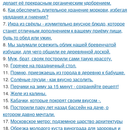
делает её прекрасным органическим удобрением.
6.
Как обеспечить длительное хранение моркови, избегая
увядания и гниения?
7.
Икра из свёклы - изумительно вкусное блюдо, которое
станет отличным дополнением к вашему приёму пищи,
будь то обед или ужин.
8.
Мы задумали освежить облик нашей бревенчатой
избушки, для чего обшили ее деревянной доской.
9.
Муж, брат, свояк построили сами такую красоту.
10.
Горячее на праздничный стол.
11.
Помню, приезжаешь из города в деревню к бабушке.
12.
Солёные грузди - как вкусно засолить.
13.
Перчики на зиму за 15 минут - сохраняйте рецепт!
14.
Желе из калины.
15.
Кабачки, которые покорят своим вкусом -.
16.
Построили пару лет назад бассейн на даче, о
котором давно мечтали.
17.
Московское метро: подземное царство архитектуры
18.
Обрезка молодого куста винограда для здоровья и