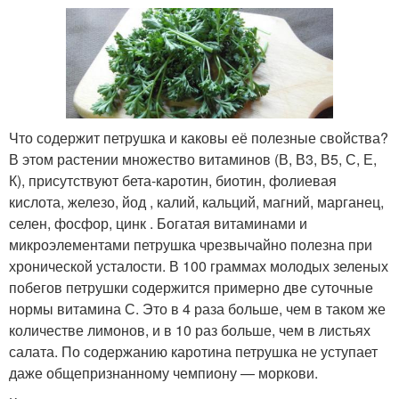
Что содержит петрушка и каковы её полезные свойства?
В этом растении множество витаминов (В, В3, В5, С, Е,
К), присутствуют бета-каротин, биотин, фолиевая
кислота, железо, йод , калий, кальций, магний, марганец,
селен, фосфор, цинк . Богатая витаминами и
микроэлементами петрушка чрезвычайно полезна при
хронической усталости. В 100 граммах молодых зеленых
побегов петрушки содержится примерно две суточные
нормы витамина С. Это в 4 раза больше, чем в таком же
количестве лимонов, и в 10 раз больше, чем в листьях
салата. По содержанию каротина петрушка не уступает
даже общепризнанному чемпиону — моркови.