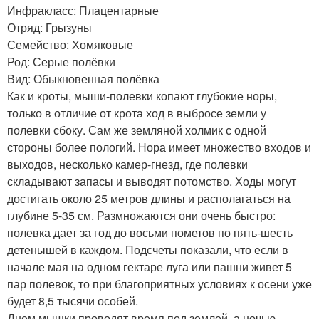
Инфракласс: Плацентарные
Отряд: Грызуны
Семейство: Хомяковые
Род: Серые полёвки
Вид: Обыкновенная полёвка
Как и кроты, мыши-полевки копают глубокие норы,
только в отличие от крота ход в выбросе земли у
полевки сбоку. Сам же земляной холмик с одной
стороны более пологий. Нора имеет множество входов и
выходов, несколько камер-гнезд, где полевки
складывают запасы и выводят потомство. Ходы могут
достигать около 25 метров длины и располагаться на
глубине 5-35 см. Размножаются они очень быстро:
полевка дает за год до восьми пометов по пять-шесть
детенышей в каждом. Подсчеты показали, что если в
начале мая на одном гектаре луга или пашни живет 5
пар полевок, то при благоприятных условиях к осени уже
будет 8,5 тысячи особей.
Днем мышки проводят время под землей, а ночью