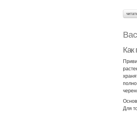
читат
Вас
Как
Приви
расте
храня
полно
черен
Основ
Для т