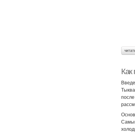
читат
Как
Введ
Тыква
после
рассм
Основ
Самым
холод