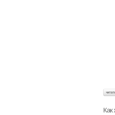
читат
Как