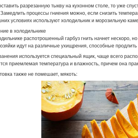
оставить разрезанную тыкву на кухонном столе, то уже спуст
. Замедлить процессы гниения можно, если снизить температ
них условиях используют холодильник и морозильную каме
ние в холодильнике
одильнике распотрошенный гарбуз гнить начнет нескоро, но 
озяйки идут на различные ухищрения, способные продлить
ранения используется специальный ящик, чаще всего распо
тся приемлемая температура и влажность, причем она прак
товка также не помешает, мякоть: