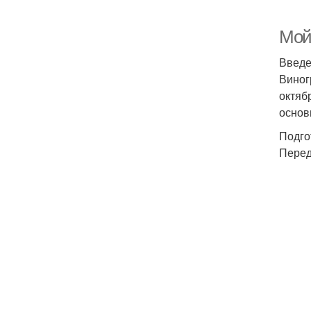
Мой 
Введ
Виног
октяб
основ
Подго
Перед