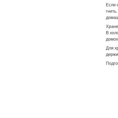
Если 
гнить
домаш
Хране
В хол
домох
Для х
держи
Подго