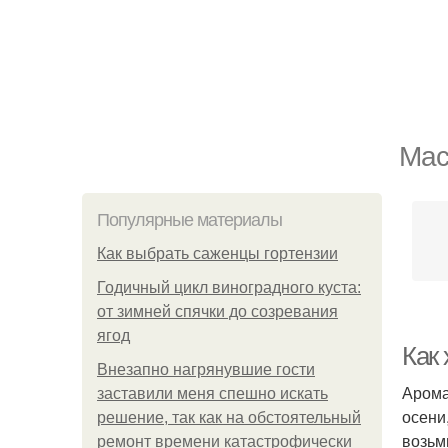
Мас
Популярные материалы
Как выбрать саженцы гортензии
Годичный цикл виноградного куста:
от зимней спячки до созревания
ягод
Как
Внезапно нагрянувшие гости
Арома
заставили меня спешно искать
осени
решение, так как на обстоятельный
возьм
ремонт времени катастрофически