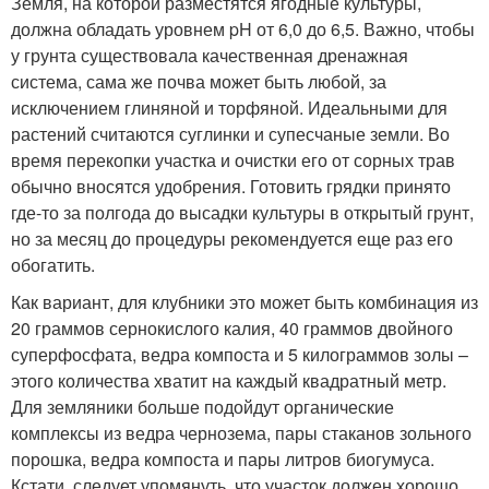
Земля, на которой разместятся ягодные культуры,
должна обладать уровнем pH от 6,0 до 6,5. Важно, чтобы
у грунта существовала качественная дренажная
система, сама же почва может быть любой, за
исключением глиняной и торфяной. Идеальными для
растений считаются суглинки и супесчаные земли. Во
время перекопки участка и очистки его от сорных трав
обычно вносятся удобрения. Готовить грядки принято
где-то за полгода до высадки культуры в открытый грунт,
но за месяц до процедуры рекомендуется еще раз его
обогатить.
Как вариант, для клубники это может быть комбинация из
20 граммов сернокислого калия, 40 граммов двойного
суперфосфата, ведра компоста и 5 килограммов золы –
этого количества хватит на каждый квадратный метр.
Для земляники больше подойдут органические
комплексы из ведра чернозема, пары стаканов зольного
порошка, ведра компоста и пары литров биогумуса.
Кстати, следует упомянуть, что участок должен хорошо