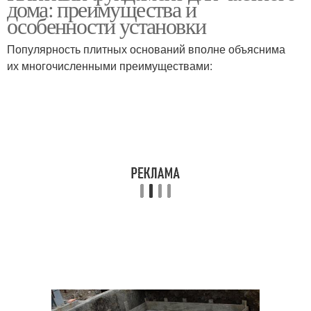
дома: преимущества и
особенности установки
Популярность плитных оснований вполне объяснима
Высадка в открытый
их многочисленными преимуществами:
Посадки в грунт
грунт
Высадки в грунт