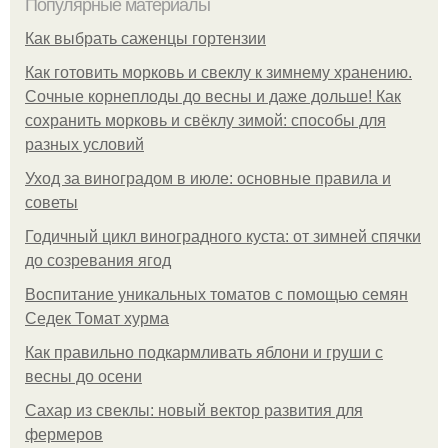
Популярные материалы
Как выбрать саженцы гортензии
Как готовить морковь и свеклу к зимнему хранению.
Сочные корнеплоды до весны и даже дольше! Как
сохранить морковь и свёклу зимой: способы для
разных условий
Уход за виноградом в июле: основные правила и
советы
Годичный цикл виноградного куста: от зимней спячки
до созревания ягод
Воспитание уникальных томатов с помощью семян
Седек Томат хурма
Как правильно подкармливать яблони и груши с
весны до осени
Сахар из свеклы: новый вектор развития для
фермеров