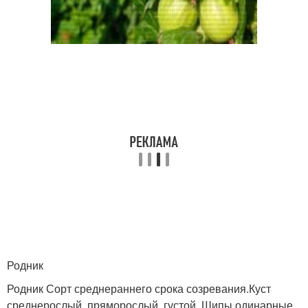
Родник
Родник Сорт среднераннего срока созревания.Куст
среднерослый, пряморослый, густой. Шипы одинарные,