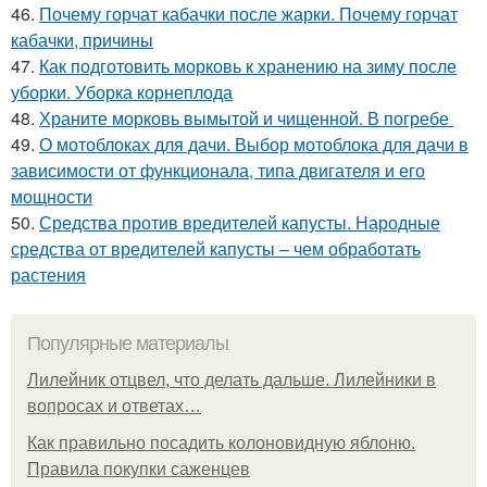
46.
Почему горчат кабачки после жарки. Почему горчат
кабачки, причины
47.
Как подготовить морковь к хранению на зиму после
уборки. Уборка корнеплода
48.
Храните морковь вымытой и чищенной. В погребе
49.
О мотоблоках для дачи. Выбор мотоблока для дачи в
зависимости от функционала, типа двигателя и его
мощности
50.
Средства против вредителей капусты. Народные
средства от вредителей капусты – чем обработать
растения
Популярные материалы
Лилейник отцвел, что делать дальше. Лилейники в
вопросах и ответах…
Как правильно посадить колоновидную яблоню.
Правила покупки саженцев