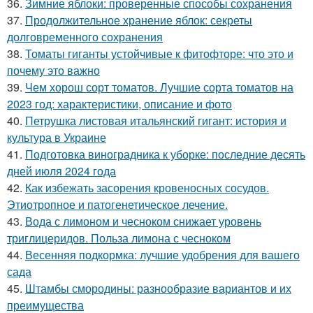
36.
Зимние яблоки: проверенные способы сохранения
37.
Продолжительное хранение яблок: секреты
долговременного сохранения
38.
Томаты гиганты устойчивые к фитофторе: что это и
почему это важно
39.
Чем хорош сорт томатов. Лучшие сорта томатов на
2023 год: характеристики, описание и фото
40.
Петрушка листовая итальянский гигант: история и
культура в Украине
41.
Подготовка виноградника к уборке: последние десять
дней июля 2024 года
42.
Как избежать засорения кровеносных сосудов.
Этиотропное и патогенетическое лечение.
43.
Вода с лимоном и чесноком снижает уровень
триглицеридов. Польза лимона с чесноком
44.
Весенняя подкормка: лучшие удобрения для вашего
сада
45.
Штамбы смородины: разнообразие вариантов и их
преимущества