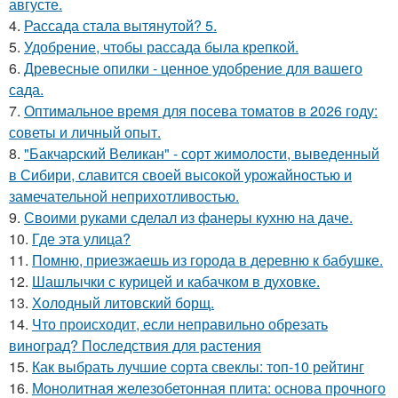
августе.
4.
Рассада стала вытянутой? 5.
5.
Удобрение, чтобы рассада была крепкoй.
6.
Древесные опилки - ценное удобрение для вашего
сада.
7.
Оптимальное время для посева томатов в 2026 году:
советы и личный опыт.
8.
"Бакчарский Великан" - сорт жимолости, выведенный
в Сибири, славится своей высокой урожайностью и
замечательной неприхотливостью.
9.
Своими руками сделал из фанеры кухню на даче.
10.
Где этa улица?
11.
Помню, приезжаешь из города в деревню к бабушке.
12.
Шашлычки с курицей и кабачком в духовке.
13.
Холодный литовский борщ.
14.
Что происходит, если неправильно обрезать
виноград? Последствия для растения
15.
Как выбрать лучшие сорта свеклы: топ-10 рейтинг
16.
Монолитная железобетонная плита: основа прочного