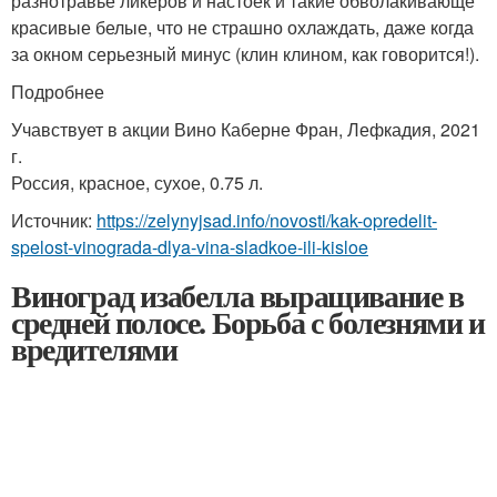
разнотравье ликеров и настоек и такие обволакивающе
красивые белые, что не страшно охлаждать, даже когда
за окном серьезный минус (клин клином, как говорится!).
Подробнее
Учавствует в акции Вино Каберне Фран, Лефкадия, 2021
г.
Россия, красное, сухое, 0.75 л.
Источник:
https://zelynyjsad.info/novosti/kak-opredelit-
spelost-vinograda-dlya-vina-sladkoe-ili-kisloe
Виноград изабелла выращивание в
средней полосе. Борьба с болезнями и
вредителями