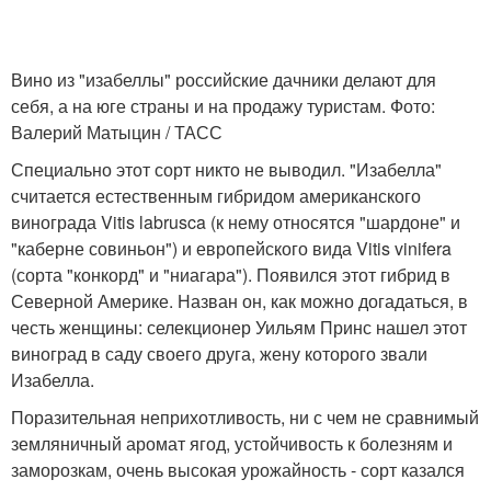
Вино из "изабеллы" российские дачники делают для
себя, а на юге страны и на продажу туристам. Фото:
Валерий Матыцин / ТАСС
Специально этот сорт никто не выводил. "Изабелла"
считается естественным гибридом американского
винограда Vitis labrusca (к нему относятся "шардоне" и
"каберне совиньон") и европейского вида Vitis vinifera
(сорта "конкорд" и "ниагара"). Появился этот гибрид в
Северной Америке. Назван он, как можно догадаться, в
честь женщины: селекционер Уильям Принс нашел этот
виноград в саду своего друга, жену которого звали
Изабелла.
Поразительная неприхотливость, ни с чем не сравнимый
земляничный аромат ягод, устойчивость к болезням и
заморозкам, очень высокая урожайность - сорт казался