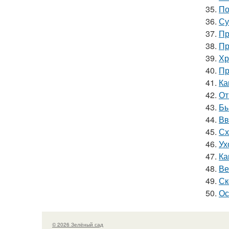
35.
По
36.
Су
37.
Пр
38.
Пр
39.
Хр
40.
Пр
41.
Ка
42.
От
43.
Бы
44.
Вв
45.
Сх
46.
Ух
47.
Ка
48.
Ве
49.
Ск
50.
Ос
© 2026 Зелёный сад