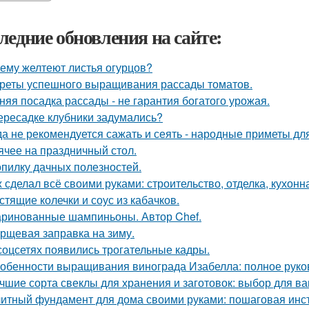
ледние обновления на сайте:
ему желтеют листья огурцов?
реты успешного выращивания рассады томатов.
няя посадка рассады - не гарантия богатого урожая.
ересадке клубники задумались?
да не рекомендуется сажать и сеять - народные приметы дл
ячее на праздничный стол.
опилку дачных полезностей.
 сделал всё своими руками: строительство, отделка, кухонна
стящие колечки и соус из кабачков.
ринованные шампиньоны. Автор Chef.
рщевая заправка на зиму.
соцсетях появились трогательные кадры.
обенности выращивания винограда Изабелла: полное руко
чшие сорта свеклы для хранения и заготовок: выбор для в
итный фундамент для дома своими руками: пошаговая инс