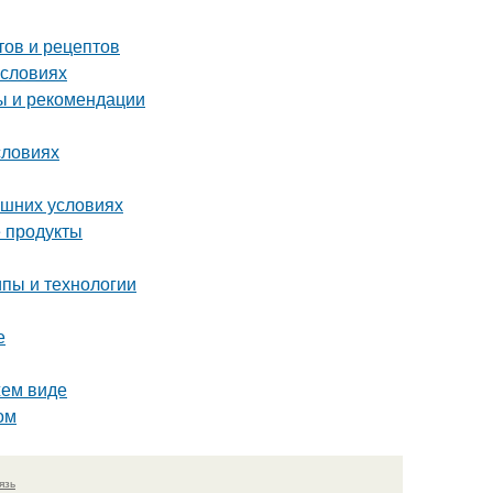
тов и рецептов
условиях
ты и рекомендации
словиях
ашних условиях
 продукты
пы и технологии
е
жем виде
ом
язь