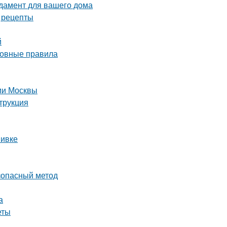
дамент для вашего дома
е рецепты
й
сновные правила
рии Москвы
трукция
вивке
езопасный метод
а
еты