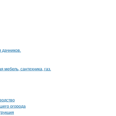
я дачников.
я мебель, сантехника, газ.
водство
ашего огорода
трукция