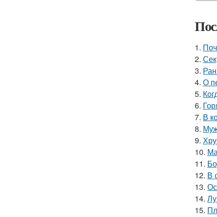
Пос
1.
Поч
2.
Сек
3.
Ран
4.
О п
5.
Ког
6.
Гор
7.
В к
8.
Муж
9.
Хру
10.
Ма
11.
Бо
12.
В 
13.
Ос
14.
Лу
15.
Пл