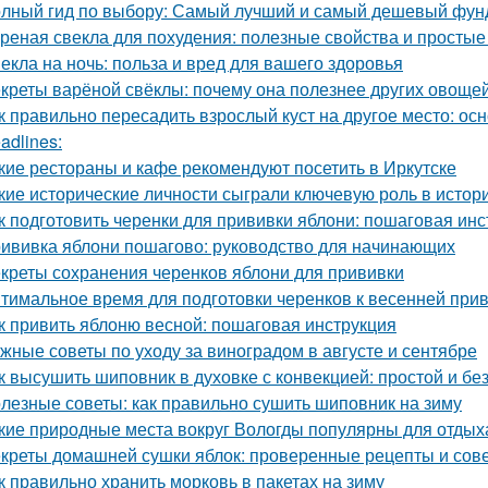
лный гид по выбору: Самый лучший и самый дешевый фун
реная свекла для похудения: полезные свойства и просты
екла на ночь: польза и вред для вашего здоровья
креты варёной свёклы: почему она полезнее других овоще
к правильно пересадить взрослый куст на другое место: о
adlines:
кие рестораны и кафе рекомендуют посетить в Иркутске
кие исторические личности сыграли ключевую роль в исто
к подготовить черенки для прививки яблони: пошаговая инс
ививка яблони пошагово: руководство для начинающих
креты сохранения черенков яблони для прививки
тимальное время для подготовки черенков к весенней при
к привить яблоню весной: пошаговая инструкция
жные советы по уходу за виноградом в августе и сентябре
к высушить шиповник в духовке с конвекцией: простой и б
лезные советы: как правильно сушить шиповник на зиму
кие природные места вокруг Вологды популярны для отдых
креты домашней сушки яблок: проверенные рецепты и сов
к правильно хранить морковь в пакетах на зиму