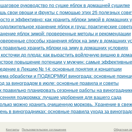
шаговое руководство по сушке яблок в домашней сушилке
шь свои овощи и фрукты с помощью этих 25 полезных сове
осто и эффективно: как хранить яблоки зимой в домашних 
одолжительное хранение яблок и груш: практические сове
анение яблок зимой: проверенные методы и рекомендации
оверенные способы хранения яблок на зиму в домашних у
к правильно хранить яблоки на зиму в домашних условиях
 косточки до плода: как вырастить войлочную вишню в дом
строе повышение потенции у мужчин: самые эффективные
едение в Лекцию № 14: основные понятия и концепции
ема обработки и ПОДКОРМКИ винограда: основные принци
од за виноградом в июле: основные правила и советы
к правильно планировать сезонные работы на виноградник
сенняя подкормка: лучшие удобрения для вашего сада
олько можно хранить очищенную морковь. Хранение в све
ень в виноградниках: основные правила ухода за виноград
Контакты
Пользовательское соглашение
Обратная св