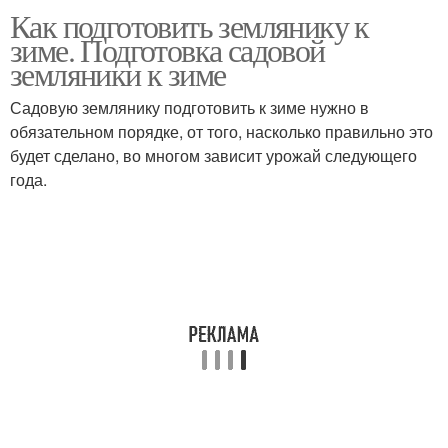
Как подготовить землянику к
Ремонтантная
Уход за ремонтантной
зиме. Подготовка садовой
земляника
земляникой
земляники к зиме
Садовую землянику подготовить к зиме нужно в
Уход за мелкоплодной
обязательном порядке, от того, насколько правильно это
Земляника без варки
земляникой
будет сделано, во многом зависит урожай следующего
года.
Уход за безусой
Земляники на зиму
земляникой