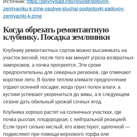
Источник:
https://zelynyjsad.info/novosti/gotovim-
zemlyaniku-k-zime-osobye-sluchai-podgotovki-sadovoy-
zemlyaniki-k-zime
Когда обрезать ремонтантную
клубнику. Посадка земляники
Клубнику ремонтантных сортов можно высаживать на
участок весной, после того как минует угроза возвратных
заморозков, а почва прогреется. Эти сроки
предпочтительны для северных регионов, где отмечают
короткое лето. В более теплом климате предпочтение
отдают осенней посадке, когда грунт полон влаги, а
кустики успевают укорениться до зимы, а в следующем
сезоне дать обильный урожай сочных ягод.
Клубника хорошо растет на солнечных участках, где
почва рыхлая, плодородная, с нейтральной реакцией.
Если грунт сильно кислый, его известкуют, щелочной —
подкисляют при помощи верхового торфа или