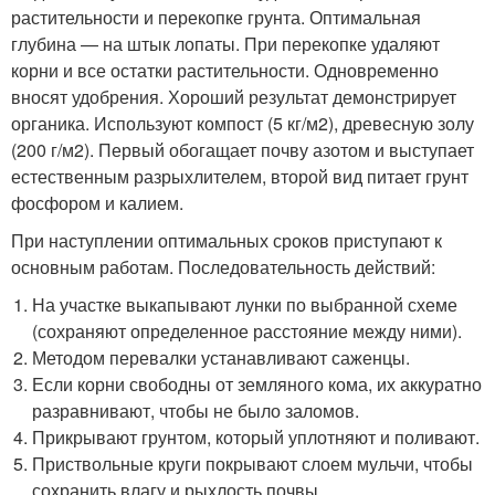
растительности и перекопке грунта. Оптимальная
глубина — на штык лопаты. При перекопке удаляют
корни и все остатки растительности. Одновременно
вносят удобрения. Хороший результат демонстрирует
органика. Используют компост (5 кг/м
2
), древесную золу
(200 г/м
2
). Первый обогащает почву азотом и выступает
естественным разрыхлителем, второй вид питает грунт
фосфором и калием.
При наступлении оптимальных сроков приступают к
основным работам. Последовательность действий:
На участке выкапывают лунки по выбранной схеме
(сохраняют определенное расстояние между ними).
Методом перевалки устанавливают саженцы.
Если корни свободны от земляного кома, их аккуратно
разравнивают, чтобы не было заломов.
Прикрывают грунтом, который уплотняют и поливают.
Приствольные круги покрывают слоем мульчи, чтобы
сохранить влагу и рыхлость почвы.