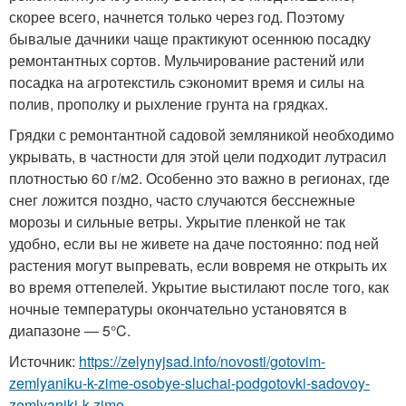
скорее всего, начнется только через год. Поэтому
бывалые дачники чаще практикуют осеннюю посадку
ремонтантных сортов. Мульчирование растений или
посадка на агротекстиль сэкономит время и силы на
полив, прополку и рыхление грунта на грядках.
Грядки с ремонтантной садовой земляникой необходимо
укрывать, в частности для этой цели подходит лутрасил
плотностью 60 г/м
2
. Особенно это важно в регионах, где
снег ложится поздно, часто случаются бесснежные
морозы и сильные ветры. Укрытие пленкой не так
удобно, если вы не живете на даче постоянно: под ней
растения могут выпревать, если вовремя не открыть их
во время оттепелей. Укрытие выстилают после того, как
ночные температуры окончательно установятся в
диапазоне — 5°C.
Источник:
https://zelynyjsad.info/novosti/gotovim-
zemlyaniku-k-zime-osobye-sluchai-podgotovki-sadovoy-
zemlyaniki-k-zime