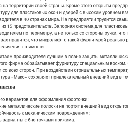
а на территории своей страны. Кроме этого открыты предп
туру для пластиковых окон и дверей с высоким уровнем в
водителя в 40 странах мира. На предприятии трудится свыш
 из 15 представительств. Запорная система для пластиковы
водителем по периметру, а не только со стороны ручки, что
ывах нравится, что микролифт с такой фурнитурой реально 
величения стоимости.
итаем производителя лучшим в плане защиты металлических
того фирма обрабатывает фурнитуру специальным воском. 
и со всех сторон. При воздействии отрицательных температ
тура «Мако» сохраняет привлекательный внешний вид в теч
инства
го вариантов для оформления форточки;
кие металлические полоски не портят внешний вид открытог
ойчивость к механическим повреждениям;
ь варианты с 6-ю точками прижима.