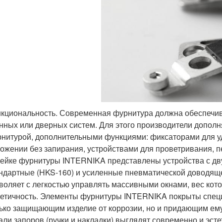
кциональность. Современная фурнитура должна обеспечи
нных или дверных систем. Для этого производители допол
нитурой, дополнительными функциями: фиксаторами для у
ожении без запирания, устройствами для проветривания, пе
ейке фурнитуры INTERNIKA представлены устройства с дв
ндартные (HKS-160) и усиленные пневматической доводящей
воляет с легкостью управлять массивными окнами, вес котор
етичность. Элементы фурнитуры INTERNIKA покрыты специ
ько защищающим изделие от коррозии, но и придающим ем
али запоров (ручки и накладки) выглядят современно и эсте