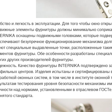
бство и легкость в эксплуатации. Для того чтобы окно откр
вижные элементы фурнитуры должны минимально соприкас
ERNIKA оснащены подвижными головками, которые подверг
спечивают безупречное функционирование механизма долг
ют специальные выдавленные точки, расположенные таким
ментов фурнитуры. Обе особенности разработаны специал
гих других производителей фурнитуры.
ежность. Качество фурнитуры INTERNIKA подтверждено за
фильных центров. Изделия испытаны и сертифицированы в
работкой оконных систем, в том числе в институте оконной 
ультатам тестирования уровня безопасности механизмы и
чности над нормами, установленными в отраслевом ГОСТе, 
нятого стандарта.