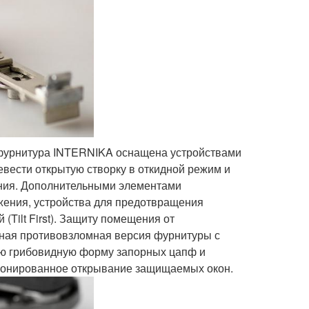
 фурнитура INTERNIKA оснащена устройствами
евести открытую створку в откидной режим и
ания. Дополнительными элементами
ижения, устройства для предотвращения
Tilt First). Защиту помещения от
ная противовзломная версия фурнитуры с
ую грибовидную форму запорных цапф и
кционированное открывание защищаемых окон.