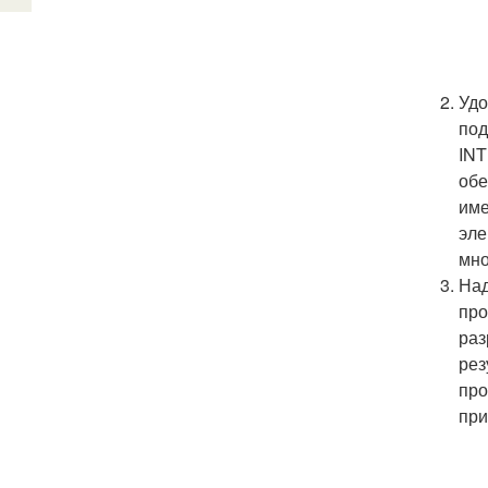
Удо
под
INT
обе
име
эле
мно
Над
про
раз
рез
про
при