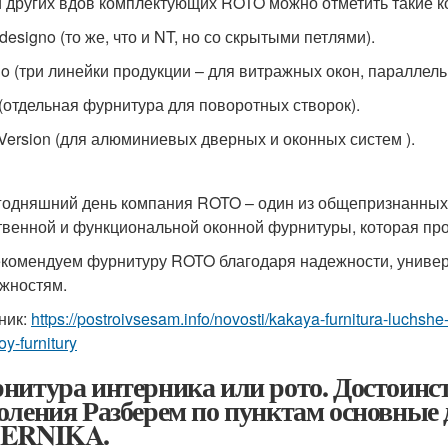
 других вдов комплектующих ROTO можно отметить такие к
designo (то же, что и NT, но со скрытыми петлями).
io (три линейки продукции – для витражных окон, параллел
(отдельная фурнитура для поворотных створок).
Version (для алюминиевых дверных и оконных систем ).
годняшний день компания ROTO – один из общепризнанных
твенной и функциональной оконной фурнитуры, которая пр
комендуем фурнитуру ROTO благодаря надежности, униве
жностям.
ник:
https://postroivsesam.info/novosti/kakaya-furnitura-luchsh
y-furnitury
нитура интерника или рото. Достоинс
оления Разберем по пунктам основные
TERNIKA.