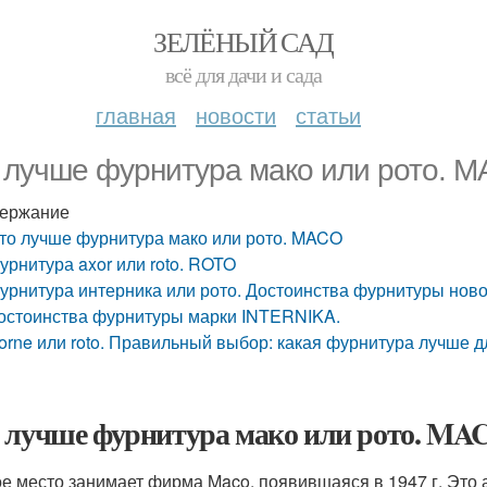
ЗЕЛЁНЫЙ САД
всё для дачи и сада
главная
новости
статьи
 лучше фурнитура мако или рото. 
ержание
то лучше фурнитура мако или рото. MACO
урнитура axor или roto. ROTO
урнитура интерника или рото. Достоинства фурнитуры нов
остоинства фурнитуры марки INTERNIKA.
orne или roto. Правильный выбор: какая фурнитура лучше 
 лучше фурнитура мако или рото. MA
е место занимает фирма Maco, появившаяся в 1947 г. Это