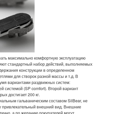
вать максимально комфортную эксплуатацию
няют стандартный набор действий, выполняемых
держания конструкции в определенном
тлями для створок разной массы и т.д. В
умя вариантами раздвижных систем:
 системой (SP comfort). Второй вариант
ых достигает 200 кг.
альным гальваническим составом SilBear, не
у привлекательный внешний вид. Внешние
тично, а по желанию покупателей могут