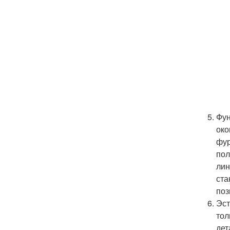
Фун
око
фур
пол
лин
ста
поз
Эст
тол
дет