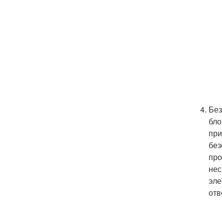
Без
бло
при
без
про
нес
эле
отв