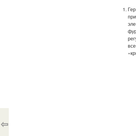
Гер
при
эле
фур
рег
все
«кр
⇦