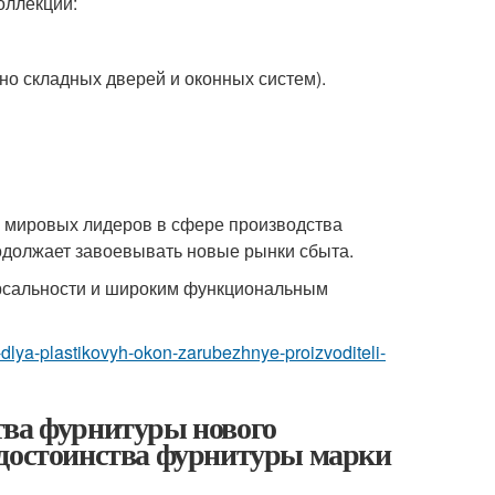
оллекции:
ьно складных дверей и оконных систем).
 мировых лидеров в сфере производства
одолжает завоевывать новые рынки сбыта.
рсальности и широким функциональным
e-dlya-plastikovyh-okon-zarubezhnye-proizvoditeli-
тва фурнитуры нового
 достоинства фурнитуры марки