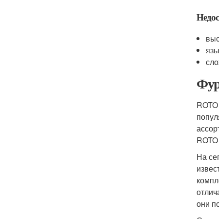
Недос
выс
язы
сло
Фур
ROTO 
попул
ассор
ROTO 
На се
извес
компл
отлич
они п