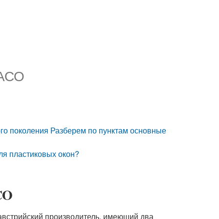
MACO
ого поколения Разберем по пунктам основные
для пластиковых окон?
CO
 австрийский производитель, имеющий два