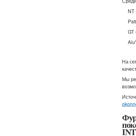
Среди
NT 
Pat
GT 
Alu
На се
качес
Мы ре
возмо
Источ
okonno
Фур
пок
IN