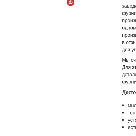
завод
фурни
произ
одном
произ
в отз
для у
Мы сч
Для э
детал
фурни
Досто
мно
тон
уст
ест