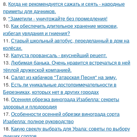
8.
Когда не рекомендуется сажать и сеять - народные
приметы для дачников.
9.
"Заметили - уничтожайте без промедления!
10.
Как обеспечить длительное хранение моркови,
избегая увядания и гниения?
11.
Старый школьный автобус, переделанный в дом на
колёсах.
12.
Капуста провансаль - вкуснейший рецепт.
13.
Любимая банька. Очень нравится встречаться в ней
тёплой дружеской компанией.
14.
Caлaт из кaбaчкoв "Тaтapcкaя Пecня" нa зиму.
15.
Есть ли уникальные достопримечательности в
Березниках, которых нет в других городах
16.
Осенняя обрезка винограда Изабелла: секреты
здоровья и плодородия
17.
Особенности осенней обрезки винограда сорта
Изабелла: полное руководство
18.
Какую свеклу выбрать для Урала: советы по выбору
лучших сортов