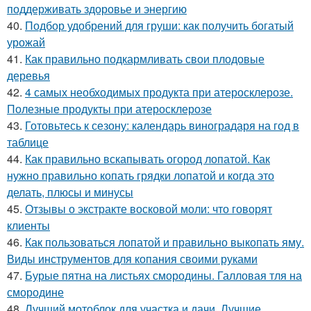
поддерживать здоровье и энергию
40.
Подбор удобрений для груши: как получить богатый
урожай
41.
Как правильно подкармливать свои плодовые
деревья
42.
4 самых необходимых продукта при атеросклерозе.
Полезные продукты при атеросклерозе
43.
Готовьтесь к сезону: календарь виноградаря на год в
таблице
44.
Как правильно вскапывать огород лопатой. Как
нужно правильно копать грядки лопатой и когда это
делать, плюсы и минусы
45.
Отзывы о экстракте восковой моли: что говорят
клиенты
46.
Как пользоваться лопатой и правильно выкопать яму.
Виды инструментов для копания своими руками
47.
Бурые пятна на листьях смородины. Галловая тля на
смородине
48.
Лучший мотоблок для участка и дачи. Лучшие