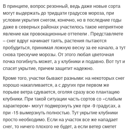
В принципе, вопрос резонный, ведь даже новые сорта
могут выдержать до тридцати градусов мороза, при
условии укрытия снегом, конечно, но в последние годы
даже в северных районах участилось такое неприятное
явление как провокационные оттепели . Представляете
– снег вдруг начинает таять, растения пытаются
пробудиться, принимая ложную весну за ее начало, а тут
снова трескучие морозы. От этого любая цветочная
почка погибнуть может, а у клубники и подавно. Вот тут и
спасет укрытие, причем защитит надежно.
Кроме того, участки бывают разными: на некоторых снег
хорошо накапливается, а с других при первом же
порыве ветра сдувается, оголяя сразу всю плантацию
клубники. При такой ситуации часть сортов со «слабым
характером» могут подмерзнуть уже при -9 градусах, а
при -15 вымерзнуть полностью. Тут укрытие клубники
просто необходимо. Если на участок все же нападает
снег, то ничего плохого не будет, а если ветер сметет