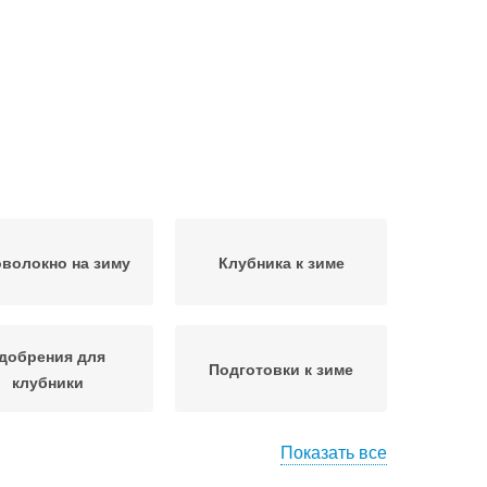
волокно на зиму
Клубника к зиме
добрения для
Подготовки к зиме
клубники
Показать все
Грядки к зиме
Земляники к зиме