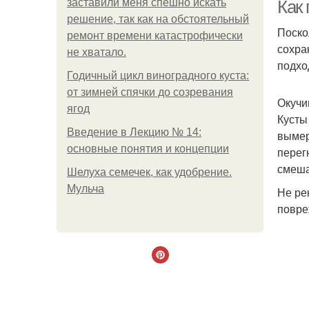
заставили меня спешно искать
Как 
решение, так как на обстоятельный
Поско
ремонт времени катастрофически
сохра
не хватало.
К
подхо
Годичный цикл виноградного куста:
от зимней спячки до созревания
Окучи
ягод
Кусты
Введение в Лекцию № 14:
вымер
основные понятия и концепции
перег
смеша
Шелуха семечек, как удобрение.
Мульча
Не ре
повре