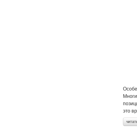
Особе
Многи
позиц
это в
читат