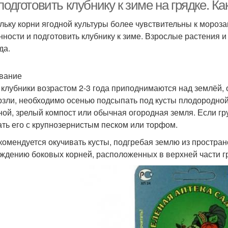
подготовить клубнику к зиме на грядке. К
льку корни ягодной культуры более чувствительны к мороза
нности и подготовить клубнику к зиме. Взрослые растения 
лубники к зимовке
Клубника на зиму
Ремон
да.
вание
 клубники возрастом 2-3 года приподнимаются над землёй,
Клу
Подготовка к зиме
Садовая клубника
зли, необходимо осенью подсыпать под кусты плодородно
ной, зрелый компост или обычная огородная земля. Если гр
ть его с крупнозернистым песком или торфом.
комендуется окучивать кусты, подгребая землю из пространс
ждению боковых корней, расположенных в верхней части гр