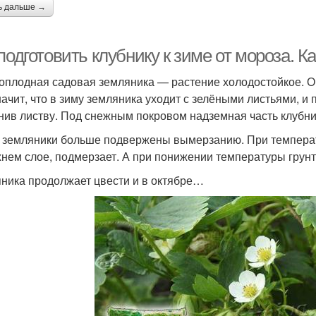
ь дальше →
подготовить клубнику к зиме от мороза. 
оплодная садовая земляника — растение холодостойкое. О
начит, что в зиму земляника уходит с зелёными листьями, и 
нив листву. Под снежным покровом надземная часть клубни
 земляники больше подвержены вымерзанию. При температ
хнем слое, подмерзает. А при понижении температуры грунта
ника продолжает цвести и в октябре…