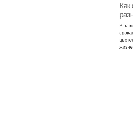
Как 
раз
В зав
срока
цвете
жизне