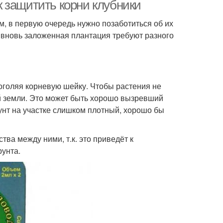
ак защитить корни клубники
м, в первую очередь нужно позаботиться об их
и вновь заложенная плантация требуют разного
тантная клубника
Клубники к зиме
 оголяя корневую шейку. Чтобы растения не
бники к зимнему
й земли. Это может быть хорошо вызревший
укрытию
унт на участке слишком плотный, хорошо бы
тва между ними, т.к. это приведёт к
унта.