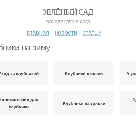
ЗЕЛЁНЫЙ САД
всё для дачи и сада
главная
новости
статьи
бники на зиму
Уход за клубникой
Клубники к осени
Агро
Калимагнезия для
У
Клубники на грядке
клубники
Малины к зиме
Смородины к зиме