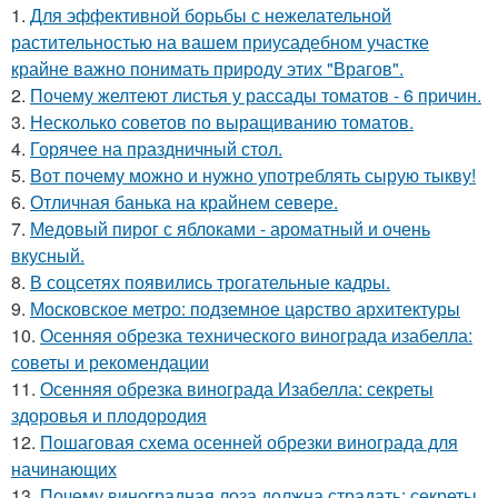
1.
Для эффективной борьбы с нежелательной
растительностью на вашем приусадебном участке
крайне важно понимать природу этих "Врагов".
2.
Почему желтеют листья у рассады томатов - 6 причин.
3.
Несколько советов по выращиванию томатов.
4.
Горячее на праздничный стол.
5.
Вот почему можно и нужно употреблять сырую тыкву!
6.
Отличная банька на крайнем севере.
7.
Медовый пирог с яблоками - ароматный и очень
вкусный.
8.
В соцсетях появились трогательные кадры.
9.
Московское метро: подземное царство архитектуры
10.
Осенняя обрезка технического винограда изабелла:
советы и рекомендации
11.
Осенняя обрезка винограда Изабелла: секреты
здоровья и плодородия
12.
Пошаговая схема осенней обрезки винограда для
начинающих
13.
Почему виноградная лоза должна страдать: секреты