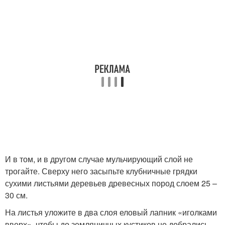
И в том, и в другом случае мульчирующий слой не
трогайте. Сверху него засыпьте клубничные грядки
сухими листьями деревьев древесных пород слоем 25 –
30 см.
На листья уложите в два слоя еловый лапник «иголками
вверх», чтобы до земляничных кустиков не добрались