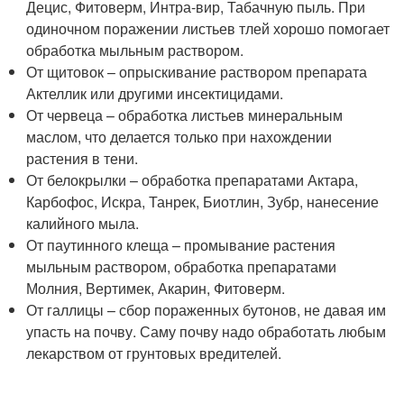
Децис, Фитоверм, Интра-вир, Табачную пыль. При
одиночном поражении листьев тлей хорошо помогает
обработка мыльным раствором.
От щитовок – опрыскивание раствором препарата
Актеллик или другими инсектицидами.
От червеца – обработка листьев минеральным
маслом, что делается только при нахождении
растения в тени.
От белокрылки – обработка препаратами Актара,
Карбофос, Искра, Танрек, Биотлин, Зубр, нанесение
калийного мыла.
От паутинного клеща – промывание растения
мыльным раствором, обработка препаратами
Молния, Вертимек, Акарин, Фитоверм.
От галлицы – сбор пораженных бутонов, не давая им
упасть на почву. Саму почву надо обработать любым
лекарством от грунтовых вредителей.