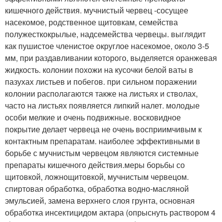
кишечного действия. мучнистый червец -сосущее
насекомое, родственное щитовкам, семейства
полужесткокрылые, надсемейства червецы. выглядит
как пушистое членистое округлое насекомое, около 3-5
мм, при раздавливании которого, выделяется оранжевая
жидкость. колонии похожи на кусочки белой ваты в
пазухах листьев и побегов. при сильном поражении
колонии располагаются также на листьях и стволах,
часто на листьях появляется липкий налет. молодые
особи мелкие и очень подвижные. восковидное
покрытие делает червеца не очень восприимчивым к
контактным препаратам. наиболее эффективными в
борьбе с мучнистым червецом являются системные
препараты кишечного действия.меры борьбы со
щитовкой, ложнощитовкой, мучнистым червецом.
спиртовая обработка, обработка водно-масляной
эмульсией, замена верхнего слоя грунта, основная
обработка инсектицидом актара (опрыснуть раствором 4