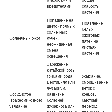
микробами и
общая
вредителями
слабость
растения
Попадание на
Появление
цветок прямых
белых
солнечных
ожоговых
Солнечный ожог
лучей,
пятен на
неожиданная
листьях
смена
растения
освещения
Заражение
китайской розы
грибами рода
Усыхание,
Вертицилл или
сморщивание
Фузариум,
веток с
Сосудистое
развитие
концов,
(трахеомикозное)
болезней
быстрый
увядание
фузариоза или
переход