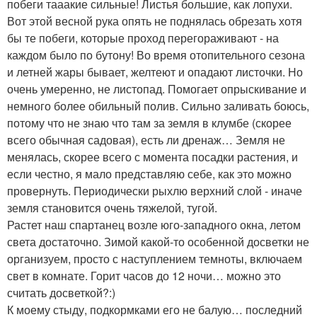
побеги тааакие сильные! Листья большие, как лопухи.
Вот этой весной рука опять не поднялась обрезать хотя
бы те побеги, которые проход перегораживают - на
каждом было по бутону! Во время отопительного сезона
и летней жары бывает, желтеют и опадают листочки. Но
очень умеренно, не листопад. Помогает опрыскивание и
немного более обильный полив. Сильно заливать боюсь,
потому что не знаю что там за земля в клумбе (скорее
всего обычная садовая), есть ли дренаж… Земля не
менялась, скорее всего с момента посадки растения, и
если честно, я мало представляю себе, как это можно
провернуть. Периодически рыхлю верхний слой - иначе
земля становится очень тяжелой, тугой.
Растет наш спартанец возле юго-западного окна, летом
света достаточно. Зимой какой-то особенной досветки не
организуем, просто с наступлением темноты, включаем
свет в комнате. Горит часов до 12 ночи… можно это
считать досветкой?:)
К моему стыду, подкормками его не балую… последний