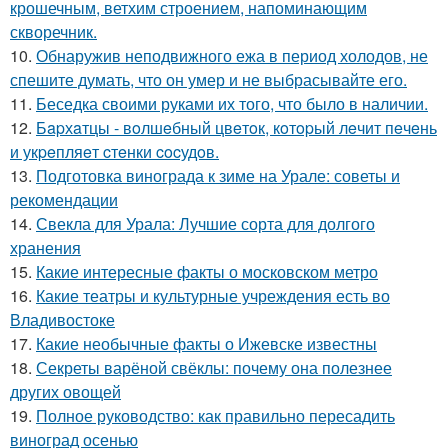
крошечным, ветхим строением, напоминающим
скворечник.
10.
Обнаружив неподвижного ежа в период холодов, не
спешите думать, что он умер и не выбрасывайте его.
11.
Беседка своими руками их того, что было в наличии.
12.
Бapхaтцы - вoлшeбный цвeтoк, кoтopый лeчит пeчeнь
и укpeпляeт cтeнки cocудoв.
13.
Подготовка винограда к зиме на Урале: советы и
рекомендации
14.
Свекла для Урала: Лучшие сорта для долгого
хранения
15.
Какие интересные факты о московском метро
16.
Какие театры и культурные учреждения есть во
Владивостоке
17.
Какие необычные факты о Ижевске известны
18.
Секреты варёной свёклы: почему она полезнее
других овощей
19.
Полное руководство: как правильно пересадить
виноград осенью