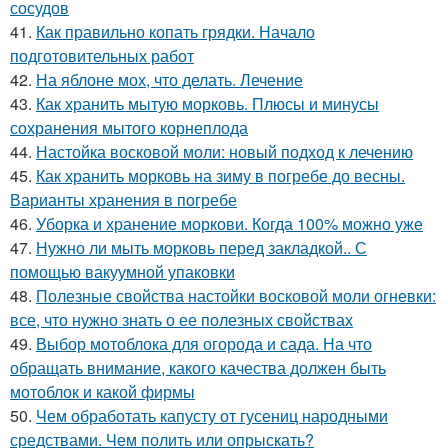
сосудов
41.
Как правильно копать грядки. Начало
подготовительных работ
42.
На яблоне мох, что делать. Лечение
43.
Как хранить мытую морковь. Плюсы и минусы
сохранения мытого корнеплода
44.
Настойка восковой моли: новый подход к лечению
45.
Как хранить морковь на зиму в погребе до весны.
Варианты хранения в погребе
46.
Уборка и хранение моркови. Когда 100% можно уже
47.
Нужно ли мыть морковь перед закладкой.. С
помощью вакуумной упаковки
48.
Полезные свойства настойки восковой моли огневки:
все, что нужно знать о ее полезных свойствах
49.
Выбор мотоблока для огорода и сада. На что
обращать внимание, какого качества должен быть
мотоблок и какой фирмы
50.
Чем обработать капусту от гусениц народными
средствами. Чем полить или опрыскать?