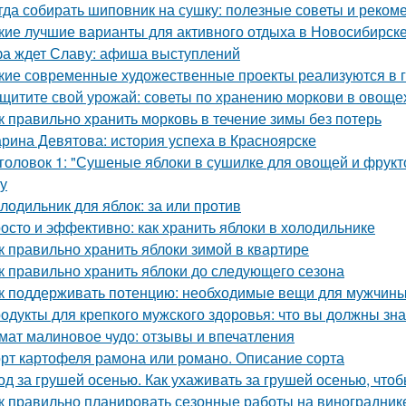
гда собирать шиповник на сушку: полезные советы и реком
кие лучшие варианты для активного отдыха в Новосибирск
а ждет Славу: афиша выступлений
кие современные художественные проекты реализуются в 
щитите свой урожай: советы по хранению моркови в овощ
к правильно хранить морковь в течение зимы без потерь
рина Девятова: история успеха в Красноярске
головок 1: "Сушеные яблоки в сушилке для овощей и фрукт
ку
лодильник для яблок: за или против
осто и эффективно: как хранить яблоки в холодильнике
к правильно хранить яблоки зимой в квартире
к правильно хранить яблоки до следующего сезона
к поддерживать потенцию: необходимые вещи для мужчин
одукты для крепкого мужского здоровья: что вы должны зна
мат малиновое чудо: отзывы и впечатления
рт картофеля рамона или романо. Описание сорта
од за грушей осенью. Как ухаживать за грушей осенью, чтоб
к правильно планировать сезонные работы на виноградник