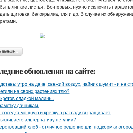
 быть липкие листья . Во-первых, нужно исключить паразито
 дать щитовка, белокрылка, тля и др. В случае их обнаруже
ратами.
ь дальше →
ледние обновления на сайте:
дставь: утро на даче, свежий воздух, чайник шумит - и на с
етили на своих растениях тлю?
екретов сладкой малины.
заметку дачникам.
 соседка мощную и крепкую рассаду выращивает.
ыскиваете альтернативу петунии?
ерствевший хлеб - отличное решение для подкормки огород