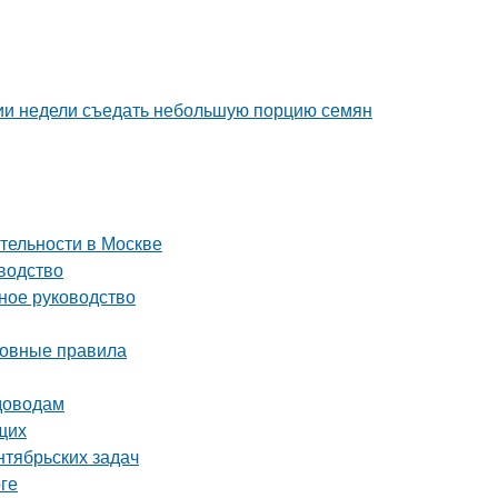
нии недели съедать небольшую порцию семян
тельности в Москве
водство
ное руководство
сновные правила
адоводам
щих
нтябрьских задач
ге