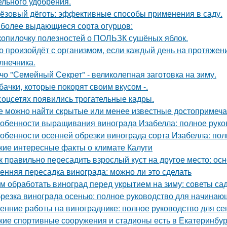
ельного удобрения.
ёзовый дёготь: эффективные способы применения в саду.
более выдающиеся сорта огурцов:
копилочку полезностей о ПОЛЬЗК сушёных яблок.
о произойдёт с организмом, если каждый день на протяже
лнечника.
чо "Семейный Секрет" - великолепная заготовка на зиму.
бачки, которые покорят своим вкусом -.
соцсетях появились трогательные кадры.
е можно найти скрытые или менее известные достопримеча
обенности выращивания винограда Изабелла: полное руко
обенности осенней обрезки винограда сорта Изабелла: пол
кие интересные факты о климате Калуги
к правильно пересадить взрослый куст на другое место: о
енняя пересадка винограда: можно ли это сделать
м обработать виноград перед укрытием на зиму: советы с
резка винограда осенью: полное руководство для начинаю
енние работы на винограднике: полное руководство для се
кие спортивные сооружения и стадионы есть в Екатеринбур