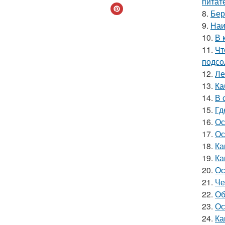
питат
8.
Бер
9.
Наи
10.
В 
11.
Чт
подсо
12.
Ле
13.
Ка
14.
В 
15.
Гд
16.
Ос
17.
Ос
18.
Ка
19.
Ка
20.
Ос
21.
Че
22.
Об
23.
Ос
24.
Ка