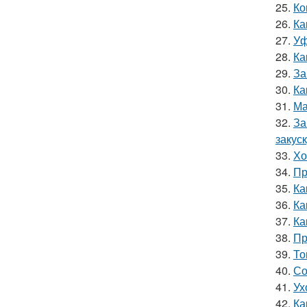
25.
Ко
26.
Ка
27.
Уф
28.
Ка
29.
За
30.
Ка
31.
Ма
32.
За
закус
33.
Хо
34.
Пр
35.
Ка
36.
Ка
37.
Ка
38.
Пр
39.
То
40.
Со
41.
Ух
42.
Ка