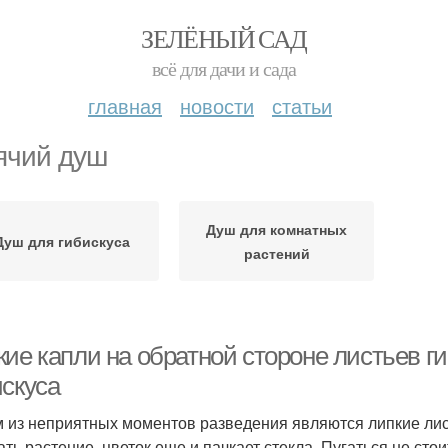
ЗЕЛЁНЫЙ САД
всё для дачи и сада
главная
новости
статьи
ячий душ
Душ для комнатных
Душ для гибискуса
растений
ие капли на обратной стороне листьев ги
искуса
 из неприятных моментов разведения являются липкие листь
ать растение, цветок еще и пачкает стекла. Пугаться не сто