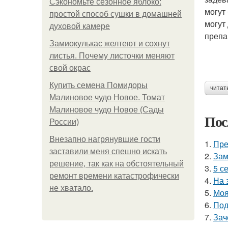
Сэкономьте сезонное яблоко:
могут
простой способ сушки в домашней
могут
духовой камере
препа
Замиокулькас желтеют и сохнут
листья. Почему листочки меняют
свой окрас
Купить семена Помидоры
читат
Малиновое чудо Новое. Томат
Малиновое чудо Новое (Сады
Пос
России)
Внезапно нагрянувшие гости
1.
Пре
заставили меня спешно искать
2.
Зам
решение, так как на обстоятельный
3.
5 с
ремонт времени катастрофически
4.
На 
не хватало.
5.
Моя
6.
Под
7.
Зач