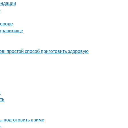
ендации
е
городе
ехранилище
ов: простой способ приготовить здоровую
ы
ть
ы подготовить к зиме
е