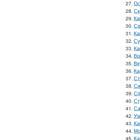
27.
Ос
28.
Ск
29.
Ка
30.
Ср
31.
Ка
32.
Су
33.
Ка
34.
Вр
35.
Вк
36.
Ка
37.
Ст
38.
Си
39.
Сп
40.
Ст
41.
Са
42.
Уз
43.
Ка
44.
Мо
45.
Ка