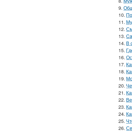
8.
Муж
9.
Обш
10.
По
11.
Му
12.
См
13.
Ca
14.
В 
15.
Гд
16.
Ос
17.
Ка
18.
Ка
19.
Мо
20.
Че
21.
Ка
22.
Ве
23.
Ка
24.
Ка
25.
Чт
26.
Се