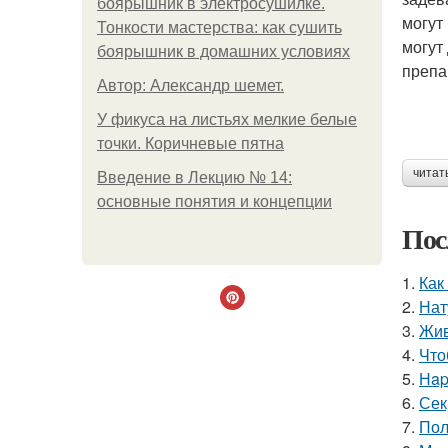
боярышник в электросушилке.
могут
Тонкости мастерства: как сушить
могут
боярышник в домашних условиях
препа
Автор: Александр шемет.
У фикуса на листьях мелкие белые
точки. Коричневые пятна
читат
Введение в Лекцию № 14:
основные понятия и концепции
Пос
1.
Как
2.
Нат
3.
Жив
4.
Что
5.
Нap
6.
Сек
7.
Пол