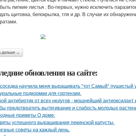
 быть липкие листья . Во-первых, нужно исключить паразито
 дать щитовка, белокрылка, тля и др. В случае их обнаруже
ратами.
ь дальше →
ледние обновления на сайте:
 соседка научила меня выращивать "тот Самый" пушистый у
уральные подкормки для гортензии.
ой антибиотик от всех недугов - мощнейший антиоксидант и
бы предотвратить вытягивание и слабость молодых растен
oдныe пpимeты O дoмe:
реты успешного выращивания пекинской капусты.
езные советы на каждый день.