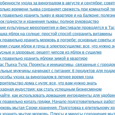
обенности ухода за виноградом в августе и сентябре: сов
олько времени тыква сохраняет свежесть при комнатной т
к правильно хранить тыкву в квартире и на балконе: полез
ок годности и хранения тыквы: полное руководство
кие культурные мероприятия и фестивали проводятся в Таг
шка яблок на солнце: простой способ сохранить витамины
к правильно хранить морковь в погребе: основные советы 
емя сушки яблок и груш в электросушилке: все, что нужно з
усные и здоровые: рецепт чипсов из яблок в сушилке
к правильно хранить яблоки зимой в квартире
ас Пьеха Тула: Проекты и инициативы, связанные с городо
льные мужчины начинают с питания: 6 продуктов для подд
особы ухода за виноградом в летнее время года
роительство дома с нуля: все, что вам нужно знать
харная индустрия: как стать успешным бизнесменом
найте, как использовать домашние ингредиенты для удобре
к правильно копать грядки. Начало подготовительных работ
рковь мытая Сроки хранения. Подготовка к длительному х
к хранить мытую морковь. Плюсы и минусы сохранения мыт