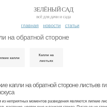
ЗЕЛЁНЫЙ САД
всё для дачи и сада
главная
новости
статьи
ли на обратной стороне
Капли на
ипкие капли
листьях
ие капли на обратной стороне листьев ги
искуса
 из неприятных моментов разведения являются липкие листь
ать растение, цветок еще и пачкает стекла. Пугаться не сто