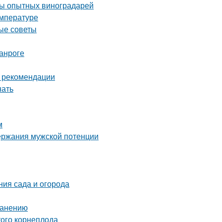
еты опытных виноградарей
емпературе
ные советы
анроге
и рекомендации
нать
м
ержания мужской потенции
ния сада и огорода
ранению
ого корнеплода