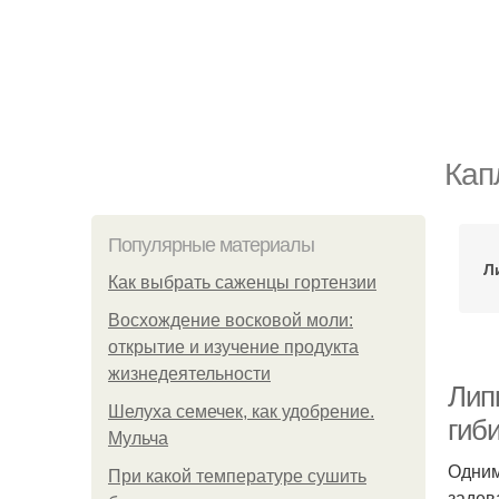
Кап
Популярные материалы
Л
Как выбрать саженцы гортензии
Восхождение восковой моли:
открытие и изучение продукта
жизнедеятельности
Липк
Шелуха семечек, как удобрение.
гиб
Мульча
Одним
При какой температуре сушить
задев