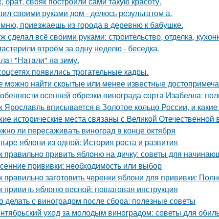
, брат, свояк построили сами такую красоту.
ил своими руками дом - делюсь результатом а.
мню, приезжаешь из города в деревню к бабушке.
ж сделал всё своими руками: строительство, отделка, кухонн
астерили втроём за одну неделю - беседка.
лaт "Нaтaли" нa зиму.
соцсетях появились трогательные кадры.
е можно найти скрытые или менее известные достопримеча
обенности осенней обрезки винограда сорта Изабелла: пол
к Ярославль вписывается в Золотое кольцо России, и какие
кие исторические места связаны с Великой Отечественной 
жно ли пересаживать виноград в конце октября
тыре яблони из одной: История роста и развития
к правильно привить яблоню на дичку: советы для начинаю
сенние прививки: необходимость или выбор
к правильно заготовить черенки яблони для прививки: Пол
к привить яблоню весной: пошаговая инструкция
о делать с виноградом после сбора: полезные советы
нтябрьский уход за молодым виноградом: советы для обил