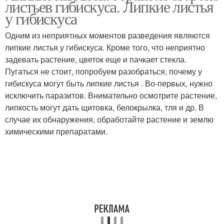
листьев гибискуса. Липкие листья
у гибискуса
Одним из неприятных моментов разведения являются
Уход за комнатными
липкие листья у гибискуса. Кроме того, что неприятно
Розы к новым условиям
розами
задевать растение, цветок еще и пачкает стекла.
Пугаться не стоит, попробуем разобраться, почему у
гибискуса могут быть липкие листья . Во-первых, нужно
исключить паразитов. Внимательно осмотрите растение,
Роза в горшке
Комнатные растения
липкость могут дать щитовка, белокрылка, тля и др. В
случае их обнаружения, обработайте растение и землю
химическими препаратами.
Дикая роза
Комнатное растение
Роза в домашних
условиях