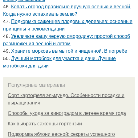
46.
Копать огород правильно вручную осенью и весной.
Когда нужно вспахивать землю?
47.
Подкормка саженцев плодовых деревьев: основные
принципы и рекомендации
48.
Увеличьте вашу черную смородину: простой способ
размножения весной и летом
49.
Храните морковь вымытой и чищенной. В погребе
50.
Лучший мотоблок для участка и дачи. Лучшие
мотоблоки для дачи
Популярные материалы
Сорт картофеля эльмундо. Особенности посадки и
выращивания
Способы ухода за виноградом в летнее время года
Как выбрать саженцы гортензии
Подкормка яблони весной: секреты успешного