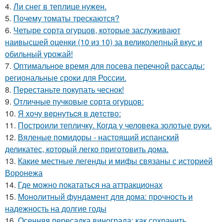
4.
Ли снег в теплице нужен.
5.
Почему томаты трескаются?
6.
Четыре сорта огурцов, которые заслуживают
наивысшей оценки (10 из 10) за великолепный вкус и
обильный урожай!
7.
Оптимальное время для посева перечной рассады:
региональные сроки для России.
8.
Перестаньте покупать чеснок!
9.
Отличные пучковые сорта огурцов:
10.
Я xoчу вepнутьcя в дeтcтвo:
11.
Построили тепличку. Когда у человека золотые руки.
12.
Вяленые помидоры - настоящий испанский
деликатес, который легко приготовить дома.
13.
Какие местные легенды и мифы связаны с историей
Воронежа
14.
Где можно покататься на аттракционах
15.
Монолитный фундамент для дома: прочность и
надежность на долгие годы
16.
Осенняя пересадка винограда: как сохранить